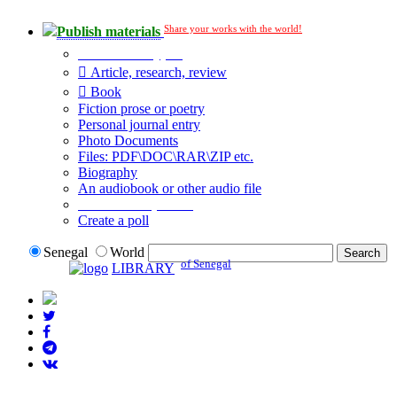
Share your works with the world!
Publish materials
Publication type?
Article, research, review
Book
Fiction prose or poetry
Personal journal entry
Photo Documents
Files: PDF\DOC\RAR\ZIP etc.
Biography
An audiobook or other audio file
Additional options:
Create a poll
Senegal
World
of Senegal
LIBRARY