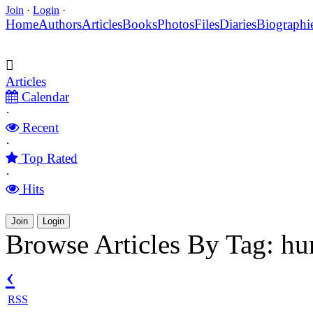
Join
·
Login
·
Home
Authors
Articles
Books
Photos
Files
Diaries
Biographi
Articles
Calendar
·
Recent
·
Top Rated
·
Hits
Join
Login
Browse Articles By Tag: h
‹
RSS