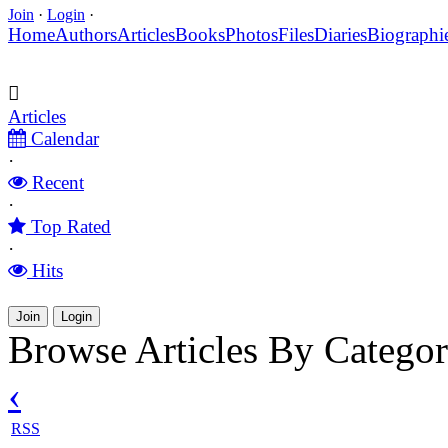
Join
·
Login
·
Home
Authors
Articles
Books
Photos
Files
Diaries
Biographi
Articles
Calendar
·
Recent
·
Top Rated
·
Hits
Join
Login
Browse Articles By Catego
‹
RSS