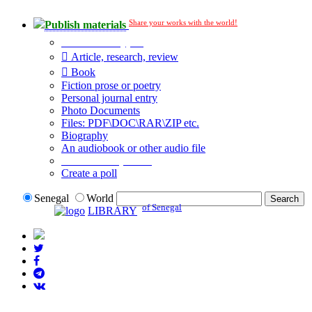
Share your works with the world!
Publish materials
Publication type?
Article, research, review
Book
Fiction prose or poetry
Personal journal entry
Photo Documents
Files: PDF\DOC\RAR\ZIP etc.
Biography
An audiobook or other audio file
Additional options:
Create a poll
Senegal
World
of Senegal
LIBRARY