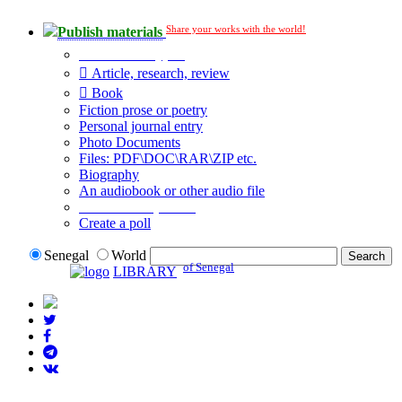
Share your works with the world!
Publish materials
Publication type?
Article, research, review
Book
Fiction prose or poetry
Personal journal entry
Photo Documents
Files: PDF\DOC\RAR\ZIP etc.
Biography
An audiobook or other audio file
Additional options:
Create a poll
Senegal
World
of Senegal
LIBRARY