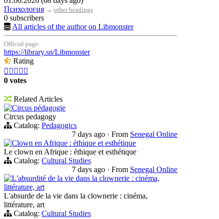
01.06.2026 (68 days ago)
Психология
→
other headings
0 subscribers
All articles of the author on Libmonster
Official page:
https://library.sn/Libmonster
Rating





0 votes
Related Articles
Circus pédagogie
Circus pedagogy
Catalog:
Pedagogics
7 days ago
·
From
Senegal Online
Clown en Afrique : éthique et esthétique
Le clown en Afrique : éthique et esthétique
Catalog:
Cultural Studies
7 days ago
·
From
Senegal Online
L'absurdité de la vie dans la clownerie : cinéma,
littérature, art
L'absurde de la vie dans la clownerie : cinéma,
littérature, art
Catalog:
Cultural Studies