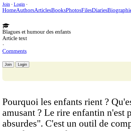
Join
·
Login
·
Home
Authors
Articles
Books
Photos
Files
Diaries
Biographi
Blagues et humour des enfants
Article text
·
Comments
Join
Login
Pourquoi les enfants rient ? Qu'es
amusant ? Le rire enfantin n'est
absurdes". C'est un outil de co