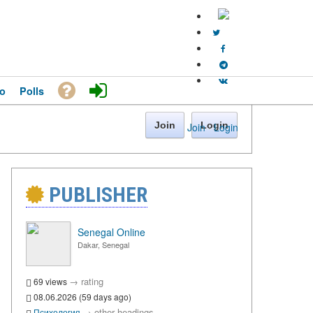
o
Polls
Join
Login
Join
·
Login
PUBLISHER
Senegal Online
Dakar, Senegal
→
rating
69 views
08.06.2026 (59 days ago)
→
other headings
Психология