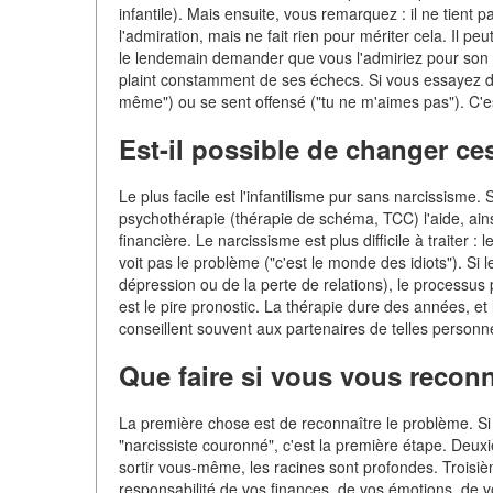
infantile). Mais ensuite, vous remarquez : il ne tient
l'admiration, mais ne fait rien pour mériter cela. Il pe
le lendemain demander que vous l'admiriez pour son idé
plaint constamment de ses échecs. Si vous essayez de
même") ou se sent offensé ("tu ne m'aimes pas"). C'es
Est-il possible de changer c
Le plus facile est l'infantilisme pur sans narcissisme
psychothérapie (thérapie de schéma, TCC) l'aide, ainsi
financière. Le narcissisme est plus difficile à traiter 
voit pas le problème ("c'est le monde des idiots"). Si
dépression ou de la perte de relations), le processus
est le pire pronostic. La thérapie dure des années, et
conseillent souvent aux partenaires de telles perso
Que faire si vous vous recon
La première chose est de reconnaître le problème. S
"narcissiste couronné", c'est la première étape. Deu
sortir vous-même, les racines sont profondes. Troisi
responsabilité de vos finances, de vos émotions, de v