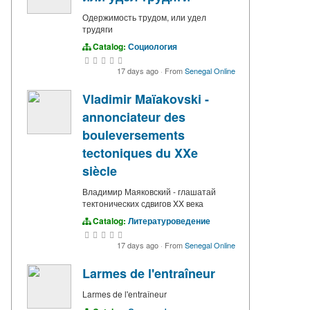
Одержимость трудом, или удел
трудяги
Catalog:
Социология
17 days ago
·
From
Senegal Online
Vladimir Maïakovski -
annonciateur des
bouleversements
tectoniques du XXe
siècle
Владимир Маяковский - глашатай
тектонических сдвигов XX века
Catalog:
Литературоведение
17 days ago
·
From
Senegal Online
Larmes de l'entraîneur
Larmes de l'entraîneur