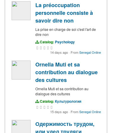
La préoccupation
personnelle consiste à
savoir dire non
La prise en charge de soi c'est l'art de
dire non
Catalog:
Psychology
14 days ago
·
From
Senegal Online
Ornella Muti et sa
contribution au dialogue
des cultures
Ornella Muti et sa contribution au
dialogue des cultures
Catalog:
Культурология
15 days ago
·
From
Senegal Online
Одержимость трудом,
или удел трудяги