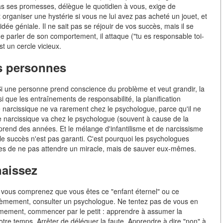
 pas ses promesses, délègue le quotidien à vous, exige de
ut organiser une hystérie si vous ne lui avez pas acheté un jouet, et
e géniale. Il ne sait pas se réjouir de vos succès, mais il se
 parler de son comportement, il attaque ("tu es responsable toi-
t un cercle vicieux.
es personnes
. Si une personne prend conscience du problème et veut grandir, la
 que les entraînements de responsabilité, la planification
: le narcissique ne va rarement chez le psychologue, parce qu'il ne
 le narcissique va chez le psychologue (souvent à cause de la
 prend des années. Et le mélange d'infantilisme et de narcissisme
 le succès n'est pas garanti. C'est pourquoi les psychologues
nnes de ne pas attendre un miracle, mais de sauver eux-mêmes.
naissez
i vous comprenez que vous êtes ce "enfant éternel" ou ce
xièmement, consulter un psychologue. Ne tentez pas de vous en
èmement, commencer par le petit : apprendre à assumer la
otre temps. Arrêter de déléguer la faute. Apprendre à dire "non" à