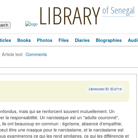
LIBRARY
of Senegal
ticles
Books
Photos
Files
Diaries
Biographies
Audi
Article text
·
Comments
Libmonster ID: ID-2719
onfondus, mais qui se renforcent souvent mutuellement. Un
mer la responsabilité. Un narcissique est un "adulte couronné",
ès, ils ont beaucoup en commun : égoïsme, absence d'empathie,
sme peut être une masque pour le narcissisme, et le narcissisme est
ous examinerons ce qui les rend similaires, ce qui les différencie et