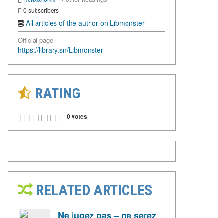
0 subscribers
All articles of the author on Libmonster
Official page:
https://library.sn/Libmonster
RATING
0 votes
RELATED ARTICLES
Ne jugez pas – ne serez