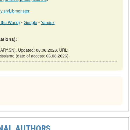
ary.sn/Libmonster
 the World)
•
Google
•
Yandex
tations):
IBRARY.SN). Updated: 08.06.2026. URL:
arcissisme (date of access: 06.08.2026).
ONAL AUTHORS