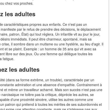
s ou chez vos proches.
ez les adultes
e de caractéristiques propres aux enfants. Ce n'est pas un
se manifeste par le refus de prendre des décisions, le déplacement
ire, patron, État) qui tout réglera. Un infantile vit au jour le jour,
s désirs immédiats. Il peut être charmeur, spontané, mais sa
crise, il sombre dans un mutisme ou une hystérie, au lieu d'agir. Il
ent et se plaint. Exemple : un homme de 35 ans qui vit avec sa
ent libre sur des jeux. Ou une femme qui délègue toutes les
a fatigue.
hez les adultes
lité (dans sa forme extrême, un trouble), caractérisée par un
constante admiration et une absence d'empathie. Contrairement à
erminé et même un travailleur acharné. Mais son succès n'est pas une
 narcissique ne tolère pas la critique, déprécie les autres, se
capable d'une proximité sincère, utilise les autres comme une
un patron qui prétend à toutes les mérites de ses subordonnés et
qui exige une attention constante, mais ne s'intéresse pas aux