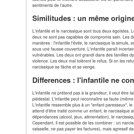
sentiments de l'autre.
Similitudes : un même origin
L'infantile et le narcissique sont tous deux égoïstes.
deux ne sont pas capables de compromis sain. Les deu
manières : l'infantile l'évite, le narcissique la simule
sous une fausse couverture. L'infantile paraît incertai
vulnérables. Les deux ont grandi dans des familles dysf
violence. Les deux mal tolèrent le refus. Si on les ref
narcissique se fâche et se venge.
Differences : l'infantile ne c
L'infantile ne prétend pas à la grandeur, il veut être l
piédestal. L'infantile peut reconnaître sa faute (même 
L'infantile ressemble plus à un "enfant paresseux", le n
attend d'être traité comme un enfant; le narcissique a
dépendances (alcool, jeux, alimentation), le narcissiqu
Cependant, il est possible de les combiner : un narciss
vaisselle, ne pas payer les factures), mais agressif da