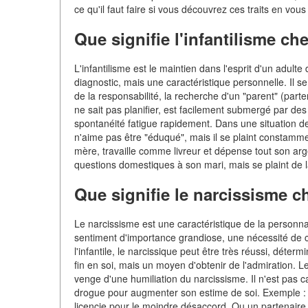
ce qu'il faut faire si vous découvrez ces traits en vou
Que signifie l'infantilisme ch
L'infantilisme est le maintien dans l'esprit d'un adult
diagnostic, mais une caractéristique personnelle. Il 
de la responsabilité, la recherche d'un "parent" (partena
ne sait pas planifier, est facilement submergé par de
spontanéité fatigue rapidement. Dans une situation de 
n'aime pas être "éduqué", mais il se plaint constamm
mère, travaille comme livreur et dépense tout son arg
questions domestiques à son mari, mais se plaint de l
Que signifie le narcissisme c
Le narcissisme est une caractéristique de la personna
sentiment d'importance grandiose, une nécessité de 
l'infantile, le narcissique peut être très réussi, dét
fin en soi, mais un moyen d'obtenir de l'admiration. Le
venge d'une humiliation du narcissisme. Il n'est pas 
drogue pour augmenter son estime de soi. Exemple : 
licencie pour le moindre désaccord. Ou un partenaire 