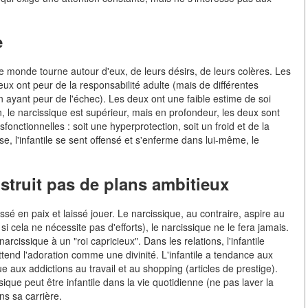
e
 Le monde tourne autour d'eux, de leurs désirs, de leurs colères. Les
x ont peur de la responsabilité adulte (mais de différentes
, en ayant peur de l'échec). Les deux ont une faible estime de soi
n, le narcissique est supérieur, mais en profondeur, les deux sont
onctionnelles : soit une hyperprotection, soit un froid et de la
use, l'infantile se sent offensé et s'enferme dans lui-même, le
onstruit pas de plans ambitieux
aissé en paix et laissé jouer. Le narcissique, au contraire, aspire au
si cela ne nécessite pas d'efforts), le narcissique ne le fera jamais.
arcissique à un "roi capricieux". Dans les relations, l'infantile
ttend l'adoration comme une divinité. L'infantile a tendance aux
e aux addictions au travail et au shopping (articles de prestige).
ique peut être infantile dans la vie quotidienne (ne pas laver la
ns sa carrière.