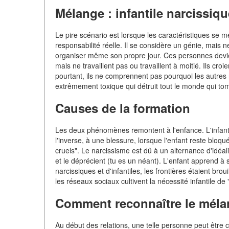
Mélange : infantile narcissiqu
Le pire scénario est lorsque les caractéristiques se
responsabilité réelle. Il se considère un génie, mais 
organiser même son propre jour. Ces personnes devienn
mais ne travaillent pas ou travaillent à moitié. Ils croie
pourtant, ils ne comprennent pas pourquoi les autres
extrêmement toxique qui détruit tout le monde qui to
Causes de la formation
Les deux phénomènes remontent à l'enfance. L'infanti
l'inverse, à une blessure, lorsque l'enfant reste bloqu
cruels". Le narcissisme est dû à un alternance d'idéali
et le déprécient (tu es un néant). L'enfant apprend à 
narcissiques et d'infantiles, les frontières étaient brou
les réseaux sociaux cultivent la nécessité infantile de
Comment reconnaître le méla
Au début des relations, une telle personne peut être c