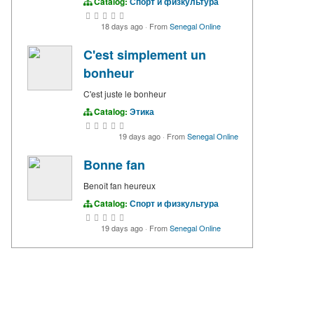
Catalog:
Спорт и физкультура
18 days ago
·
From
Senegal Online
C'est simplement un
bonheur
C'est juste le bonheur
Catalog:
Этика
19 days ago
·
From
Senegal Online
Bonne fan
Benoît fan heureux
Catalog:
Спорт и физкультура
19 days ago
·
From
Senegal Online