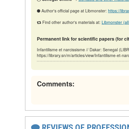
Author's official page at Libmonster:
https://libr
Find other author's materials at:
Libmonster (all
Permanent link for scientific papers (for ci
Infantilisme et narcissisme // Dakar: Senegal (L
https://library.sn/m/articles/view/Infantilisme-et-n
Comments:
REVIEWS OF PROFESSI