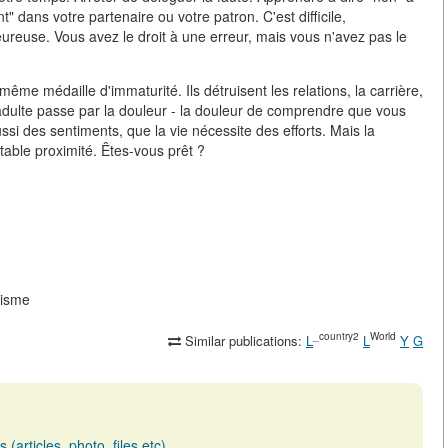
" dans votre partenaire ou votre patron. C'est difficile,
reuse. Vous avez le droit à une erreur, mais vous n'avez pas le
même médaille d'immaturité. Ils détruisent les relations, la carrière,
 adulte passe par la douleur - la douleur de comprendre que vous
ussi des sentiments, que la vie nécessite des efforts. Mais la
itable proximité. Êtes-vous prêt ?
ssisme
_country2
World
Similar publications:
L
L
Y
G
(articles, photo, files etc)