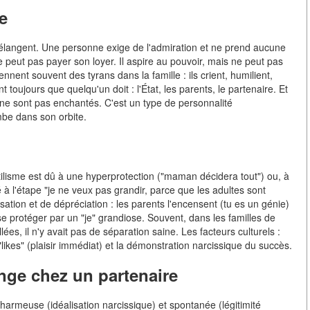
e
 mélangent. Une personne exige de l'admiration et ne prend aucune
ne peut pas payer son loyer. Il aspire au pouvoir, mais ne peut pas
ent souvent des tyrans dans la famille : ils crient, humilient,
nt toujours que quelqu'un doit : l'État, les parents, le partenaire. Et
 ne sont pas enchantés. C'est un type de personnalité
mbe dans son orbite.
lisme est dû à une hyperprotection ("maman décidera tout") ou, à
é à l'étape "je ne veux pas grandir, parce que les adultes sont
sation et de dépréciation : les parents l'encensent (tu es un génie)
se protéger par un "je" grandiose. Souvent, dans les familles de
illées, il n'y avait pas de séparation saine. Les facteurs culturels :
 "likes" (plaisir immédiat) et la démonstration narcissique du succès.
nge chez un partenaire
harmeuse (idéalisation narcissique) et spontanée (légitimité