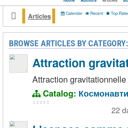
Home
Authors
Articles
B
Calendar
·
Recent
·
Top Rate
Articles
BROWSE ARTICLES BY CATEGOR
Attraction gravita
Attraction gravitationnelle
Catalog:
Космонавти
22 d