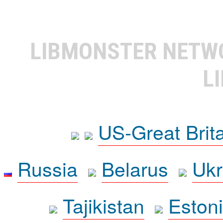
LIBMONSTER NET
L
US-Great Brit
Russia
Belarus
Ukr
Tajikistan
Eston