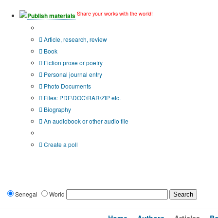
Share your works with the world!
Publish materials
Publication type?
Article, research, review
Book
Fiction prose or poetry
Personal journal entry
Photo Documents
Files: PDF\DOC\RAR\ZIP etc.
Biography
An audiobook or other audio file
Additional options:
Create a poll
Senegal
World