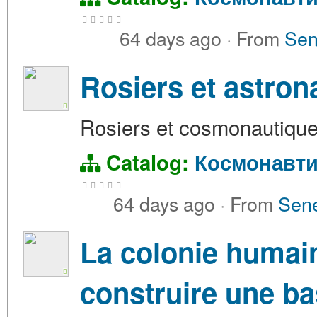
64 days ago
·
From
Sen
Rosiers et astron
Rosiers et cosmonautiqu
Catalog:
Космонавти
64 days ago
·
From
Sene
La colonie humai
construire une b