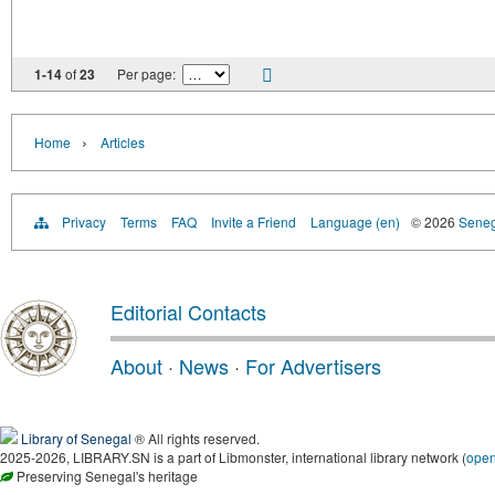
1-14
of
23
Per page:
›
Home
Articles
Privacy
Terms
FAQ
Invite a Friend
Language (en)
© 2026
Senega
Editorial Contacts
About
·
News
·
For Advertisers
Library of Senegal
® All rights reserved.
2025-2026, LIBRARY.SN is a part of Libmonster, international library network (
ope
Preserving Senegal's heritage