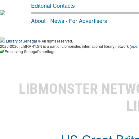
Editorial Contacts
About
·
News
·
For Advertisers
Library of Senegal
® All rights reserved.
2025-2026, LIBRARY.SN is a part of Libmonster, international library network (
ope
Preserving Senegal's heritage
LIBMONSTER NET
L
US-Great Brit