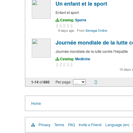
Un enfant et le sport
Enfant et sport
Catalog:
Sports
9 days ago
·
From
Senegal Online
Journée mondiale de la lutte co
Journée mondiale de la lutte contre l'hépatite
Catalog:
Medicine
10 days 
1-14
of
660
Per page:
Home
Privacy
Terms
FAQ
Invite a Friend
Language (en)