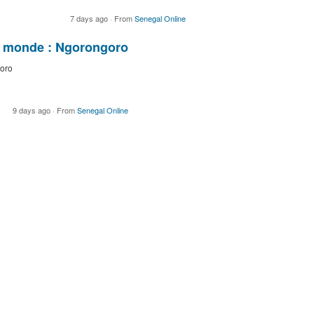
7 days ago
·
From
Senegal Online
du monde : Ngorongoro
goro
9 days ago
·
From
Senegal Online