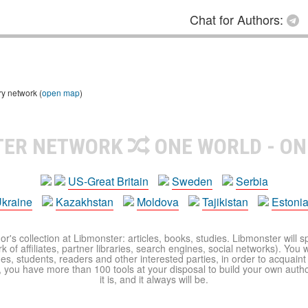
Chat for Authors:
ry network (
open map
)
TER NETWORK
ONE WORLD - ON
US-Great Britain
Sweden
Serbia
kraine
Kazakhstan
Moldova
Tajikistan
Estoni
r's collection at Libmonster: articles, books, studies. Libmonster will s
 of affiliates, partner libraries, search engines, social networks). You wi
ues, students, readers and other interested parties, in order to acquain
 you have more than 100 tools at your disposal to build your own author c
it is, and it always will be.