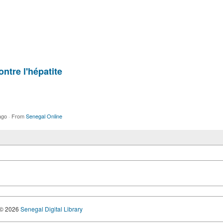
ntre l'hépatite
ago
·
From
Senegal Online
© 2026
Senegal Digital Library