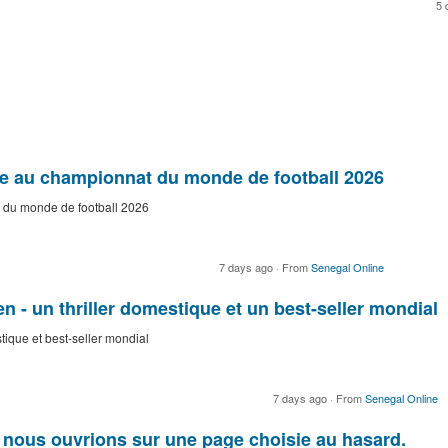
5 
que au championnat du monde de football 2026
t du monde de football 2026
7 days ago
·
From
Senegal Online
- un thriller domestique et un best-seller mondial
ique et best-seller mondial
7 days ago
·
From
Senegal Online
e nous ouvrions sur une page choisie au hasard.