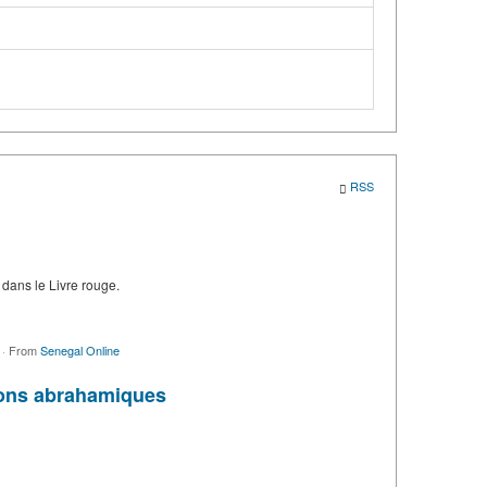
RSS
 dans le Livre rouge.
o
·
From
Senegal Online
igions abrahamiques