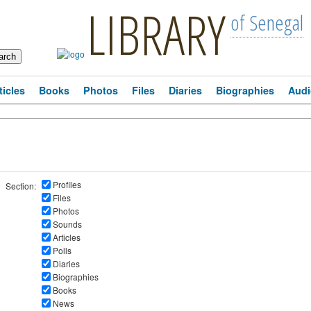
LIBRARY
of Senegal
ticles
Books
Photos
Files
Diaries
Biographies
Audi
Profiles
Section:
Files
Photos
Sounds
Articles
Polls
Diaries
Biographies
Books
News