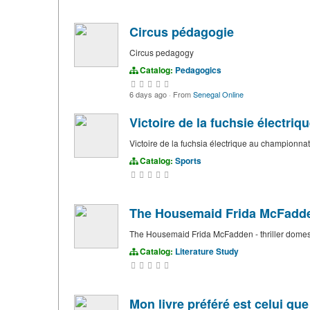
Circus pédagogie
Circus pedagogy
Catalog:
Pedagogics
6 days ago
·
From
Senegal Online
Victoire de la fuchsie électri
Victoire de la fuchsia électrique au championna
Catalog:
Sports
The Housemaid Frida McFadden 
The Housemaid Frida McFadden - thriller domest
Catalog:
Literature Study
Mon livre préféré est celui qu