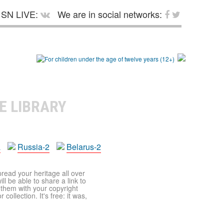
SN LIVE:
We are in social networks:
E LIBRARY
a
Russia-2
Belarus-2
pread your heritage all over
ll be able to share a link to
t them with your copyright
ollection. It's free: it was,