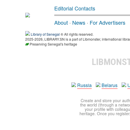
Editorial Contacts
About
·
News
·
For Advertisers
Library of Senegal
® All rights reserved.
2025-2026, LIBRARY.SN is a part of Libmonster, international libra
Preserving Senegal's heritage
LIBMONS
Russia
Belarus
U
Create and store your autho
the world (through a network
your profile with colleag
heritage. Once you register,