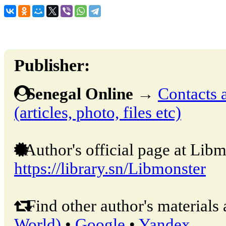
Publisher:
Senegal Online
→
Contacts 
(articles, photo, files etc)
Author's official page at Libm
https://library.sn/Libmonster
Find other author's materials 
World)
•
Google
•
Yandex