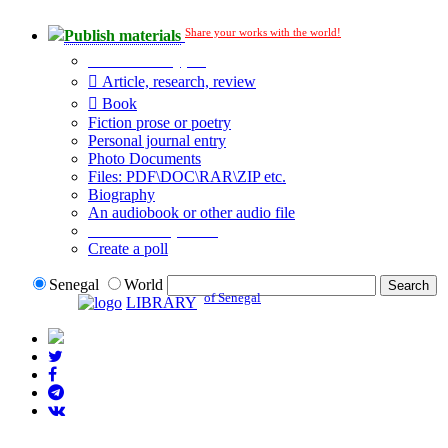
Share your works with the world!
Publish materials
Publication type?
Article, research, review
Book
Fiction prose or poetry
Personal journal entry
Photo Documents
Files: PDF\DOC\RAR\ZIP etc.
Biography
An audiobook or other audio file
Additional options:
Create a poll
Senegal
World
of Senegal
LIBRARY