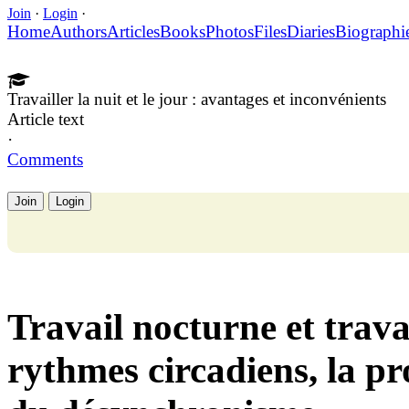
Join
·
Login
·
Home
Authors
Articles
Books
Photos
Files
Diaries
Biographi
Travailler la nuit et le jour : avantages et inconvénients
Article text
·
Comments
Join
Login
Travail nocturne et travai
rythmes circadiens, la pro