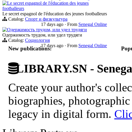
Le secret espagnol de l'éducation des jeunes
footballeurs
Le secret espagnol de l'éducation des jeunes footballeurs
Catalog:
Спорт и физкультура
17 days ago
·
From
Senegal Online
Одержимость трудом, или удел трудяги
Одержимость трудом, или удел трудяги
Catalog:
Социология
17 days ago
·
From
Senegal Online
New publications:
Popu
LIBRARY.SN - Senegale
Create your author's collec
biographies, photographic 
legacy in digital form.
Cli