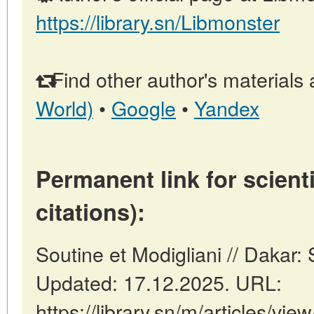
https://library.sn/Libmonster
Find other author's materials 
World)
•
Google
•
Yandex
Permanent link for scienti
citations):
Soutine et Modigliani // Dakar
Updated: 17.12.2025. URL:
https://library.sn/m/articles/vie