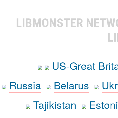
LIBMONSTER NET
L
US-Great Brit
Russia
Belarus
Ukr
Tajikistan
Eston