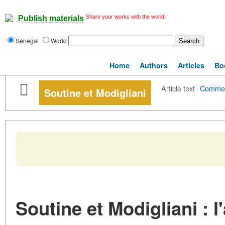
Share your works with the world!
Publish materials
Senegal
World
Home
Authors
Articles
Bo
Article text
·
Comme
Soutine et Modigliani
Soutine et Modigliani : l