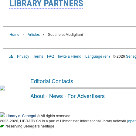
LIBRARY PARTNERS
›
›
Home
Articles
Soutine et Modigliani
Privacy
Terms
FAQ
Invite a Friend
Language (en)
© 2026
Senega
Editorial Contacts
About
·
News
·
For Advertisers
Library of Senegal
® All rights reserved.
2025-2026, LIBRARY.SN is a part of Libmonster, international library network (
ope
Preserving Senegal's heritage