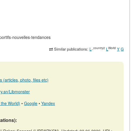
sportifs-nouvelles-tendances
_country2
World
Similar publications:
L
L
Y
G
(articles, photo, files etc)
ary.sn/Libmonster
 the World)
•
Google
•
Yandex
tations):
s // Dakar: Senegal (LIBRARY.SN). Updated: 02.06.2026. URL: