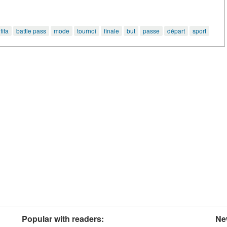
fifa
battle pass
mode
tournoi
finale
but
passe
départ
sport
Popular with readers:
Ne