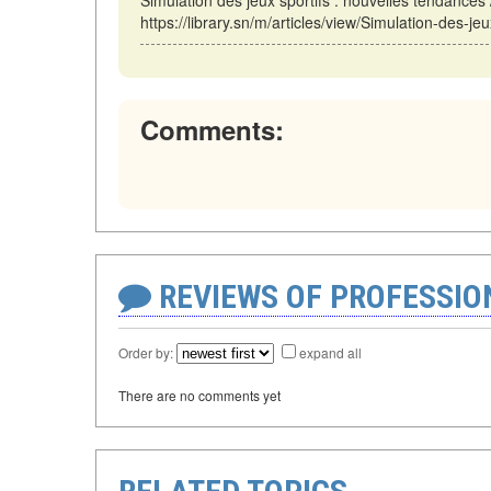
https://library.sn/m/articles/view/Simulation-des-j
Comments:
REVIEWS OF PROFESSI
Order by:
expand all
There are no comments yet