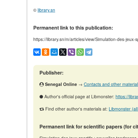
©
library.sn
Permanent link to this publication:
https://library.sn/m/articles/view/Simulation-des-jeux-
Publisher:
Senegal Online
→
Contacts and other materials 
Author's official page at Libmonster:
https://libr
Find other author's materials at:
Libmonster (all
Permanent link for scientific papers (for ci
Simulation des jeux sportifs : nouvelles tendance