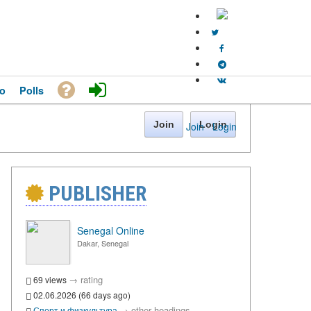
o
Polls
Join
Login
Join
·
Login
PUBLISHER
Senegal Online
Dakar, Senegal
→
rating
69 views
02.06.2026 (66 days ago)
→
other headings
Спорт и физкультура