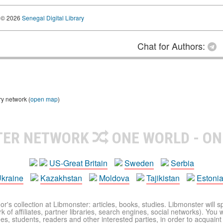
© 2026
Senegal Digital Library
Chat for Authors:
ry network (
open map
)
TER NETWORK
ONE WORLD - ON
US-Great Britain
Sweden
Serbia
kraine
Kazakhstan
Moldova
Tajikistan
Estoni
r's collection at Libmonster: articles, books, studies. Libmonster will s
 of affiliates, partner libraries, search engines, social networks). You wi
ues, students, readers and other interested parties, in order to acquain