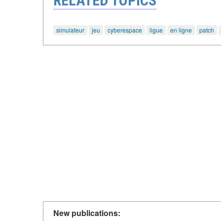
RELATED TOPICS
simulateur
jeu
cyberespace
ligue
en ligne
patch
New publications: