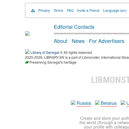
Privacy
Terms
FAQ
Invite a Friend
Language (en)
Editorial Contacts
About
·
News
·
For Advertisers
Library of Senegal
® All rights reserved.
2025-2026, LIBRARY.SN is a part of Libmonster, international libra
Preserving Senegal's heritage
LIBMONS
Russia
Belarus
U
Create and store your autho
the world (through a network
your profile with colleag