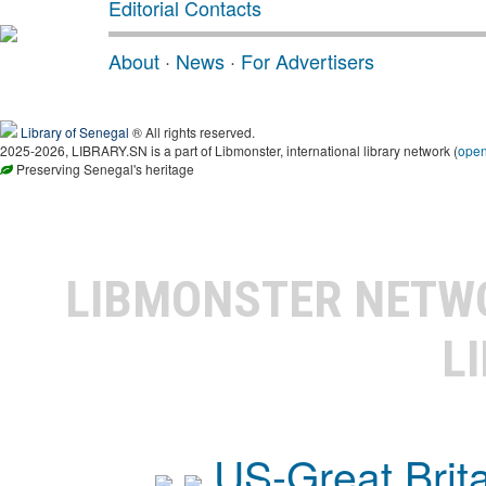
Editorial Contacts
About
·
News
·
For Advertisers
Library of Senegal
® All rights reserved.
2025-2026, LIBRARY.SN is a part of Libmonster, international library network (
ope
Preserving Senegal's heritage
LIBMONSTER NET
L
US-Great Brit