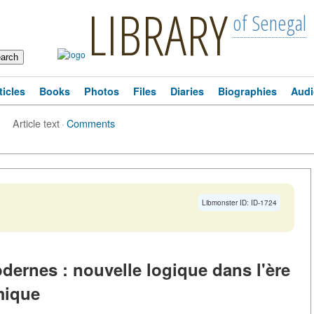
LIBRARY
of Senegal
ticles
Books
Photos
Files
Diaries
Biographies
Audi
Article text
·
Comments
Libmonster ID: ID-1724
dernes : nouvelle logique dans l'ère
mique