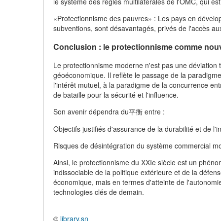
le système des règles multilatérales de l'OMC, qui est
«Protectionnisme des pauvres» : Les pays en dévelo
subventions, sont désavantagés, privés de l'accès au
Conclusion : le protectionnisme comme nou
Le protectionnisme moderne n'est pas une déviation te
géoéconomique. Il reflète le passage de la paradigme
l'intérêt mutuel, à la paradigme de la concurrence e
de bataille pour la sécurité et l'influence.
Son avenir dépendra du平衡 entre :
Objectifs justifiés d'assurance de la durabilité et de 
Risques de désintégration du système commercial mond
Ainsi, le protectionnisme du XXIe siècle est un phén
indissociable de la politique extérieure et de la défe
économique, mais en termes d'atteinte de l'autonomie 
technologies clés de demain.
©
library.sn