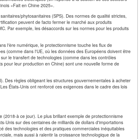
inois «Fait en Chine 2025».
nitaires/phytosanitaires (SPS). Des normes de qualité strictes,
ification peuvent de facto fermer le marché aux produits
MC. Par exemple, les désaccords sur les normes pour les produits
Dans l'ère numérique, le protectionnisme touche les flux de
nées (comme dans l'UE, où les données des Européens doivent être
ons sur le transfert de technologies (comme dans les contrôles
ts pour leur production en Chine) sont une nouvelle forme de
al). Des règles obligeant les structures gouvernementales à acheter
 Les États-Unis ont renforcé ces exigences dans le cadre des lois
e (2018-à ce jour). Le plus brillant exemple de protectionnisme
ts-Unis sur des centaines de milliards de dollars d'importations
orcé des technologies et des pratiques commerciales inéquitables
iale, mais aussi à ralentir la croissance technologique de la