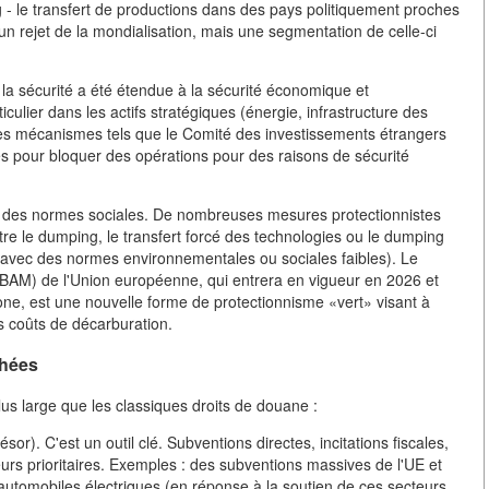
g - le transfert de productions dans des pays politiquement proches
un rejet de la mondialisation, mais une segmentation de celle-ci
e la sécurité a été étendue à la sécurité économique et
culier dans les actifs stratégiques (énergie, infrastructure des
Les mécanismes tels que le Comité des investissements étrangers
és pour bloquer des opérations pour des raisons de sécurité
on des normes sociales. De nombreuses mesures protectionnistes
tre le dumping, le transfert forcé des technologies ou le dumping
s avec des normes environnementales ou sociales faibles). Le
CBAM) de l'Union européenne, qui entrera en vigueur en 2026 et
one, est une nouvelle forme de protectionnisme «vert» visant à
s coûts de décarburation.
chées
us large que les classiques droits de douane :
or). C'est un outil clé. Subventions directes, incitations fiscales,
urs prioritaires. Exemples : des subventions massives de l'UE et
'automobiles électriques (en réponse à la soutien de ces secteurs