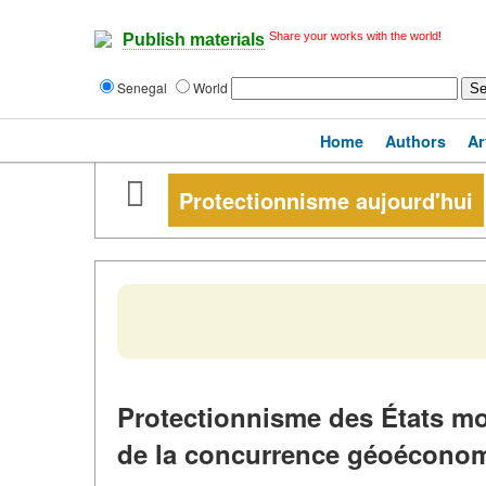
Share your works with the world!
Publish materials
Senegal
World
Home
Authors
Ar
Protectionnisme aujourd'hui
Protectionnisme des États mo
de la concurrence géoécono