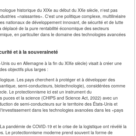
ologue historique du XIXe au début du XXe siècle, n'est pas
dustries «naissantes». C'est une politique complexe, multilinéaire
es nationaux de développement innovant, de sécurité et de lutte
 a déplacé de la pure rentabilité économique des secteurs
omique, en particulier dans le domaine des technologies avancées
curité et à la souveraineté
Unis ou en Allemagne à la fin du XIXe siècle) visait à créer une
es objectifs plus larges :
logique. Les pays cherchent à protéger et à développer des
cul quantique, semi-conducteurs, biotechnologie), considérées comme
cle. Le protectionnisme ici est un instrument du
les puces et la science (CHIPS and Science Act, 2022) avec un
oduction de semi-conducteurs sur le territoire des États-Unis et
à l'investissement dans les technologies avancées dans les «pays
La pandémie de COVID-19 et le crise de la logistique ont révélé la
les. Le protectionnisme moderne prend souvent la forme de