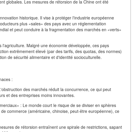
ent globales. Les mesures de rétorsion de la Chine ont été
ovation historique. Il vise à protéger l'industrie européenne
producteurs plus «sales» des pays avec un réglementation
dial et peut conduire à la fragmentation des marchés en «verts»
s l'agriculture. Malgré une économie développée, ces pays
ction extrêmement élevé (par des tarifs, des quotas, des normes)
n de sécurité alimentaire et d'identité socioculturelle.
naces :
 L'obstruction des marchés réduit la concurrence, ce qui peut
rs et des entreprises moins innovantes.
erciaux» : Le monde court le risque de se diviser en sphères
t de commerce (américaine, chinoise, peut-être européenne), ce
esures de rétorsion entraînent une spirale de restrictions, sapant