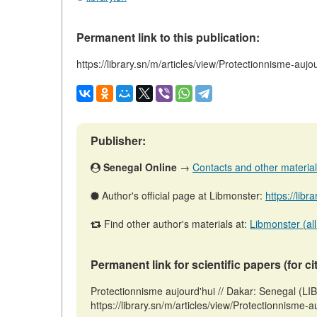
Permanent link to this publication:
https://library.sn/m/articles/view/Protectionnisme-aujo
Publisher:
Senegal Online
→
Contacts and other materials 
Author's official page at Libmonster:
https://libr
Find other author's materials at:
Libmonster (all
Permanent link for scientific papers (for ci
Protectionnisme aujourd'hui // Dakar: Senegal (L
https://library.sn/m/articles/view/Protectionnisme-