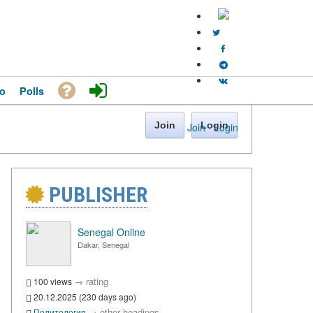
o
Polls
Join
Login
Join
·
Login
PUBLISHER
Senegal Online
Dakar, Senegal
→
rating
100 views
20.12.2025 (230 days ago)
→
other headings
Политология