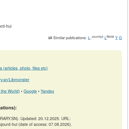
urd-hui
_country2
World
Similar publications:
L
L
Y
G
(articles, photo, files etc)
ary.sn/Libmonster
 the World)
•
Google
•
Yandex
tations):
IBRARY.SN). Updated: 20.12.2025. URL:
aujourd-hui (date of access: 07.08.2026).