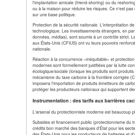
l'implantation amicale (friend-shoring) ou du reshorin
ou à la maison pour réduire les risques. Ce n'est pas 
sur une base politique.
Protection de la sécurité nationale. L'interprétation d
technologique. Les investissements étrangers, en parti
données, médias), sont soumis à un contrôle strict. 
aux États-Unis (CFIUS) ont vu leurs pouvoirs renforc
nationale.
Réaction à la concurrence «inéquitable» et protecti
modernes sont formellement justifiées par la lutte con
écologique/sociale (lorsque les produits sont produit
mécanisme du taxe carbone à la frontière corrigée (
imposera l'importation de produits émetteurs de carb
protéger les producteurs nationaux qui supportent de
Instrumentation : des tarifs aux barrières ca
L'arsenal du protectionniste moderne est beaucoup pl
Subsides et financement public (protectionnisme du trés
crédits bon marché des banques d'État pour les secte
des États-Unis pour les producteurs de batteries et d