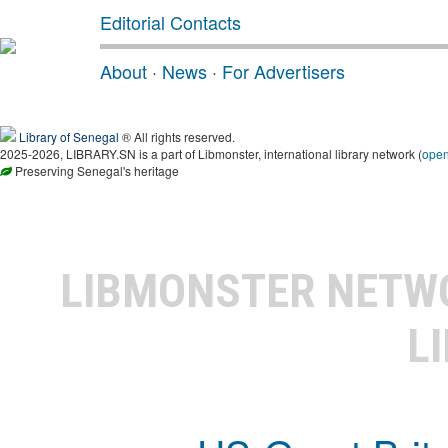
Editorial Contacts
About
·
News
·
For Advertisers
Library of Senegal
® All rights reserved.
2025-2026, LIBRARY.SN is a part of Libmonster, international library network (
ope
Preserving Senegal's heritage
LIBMONSTER NET
L