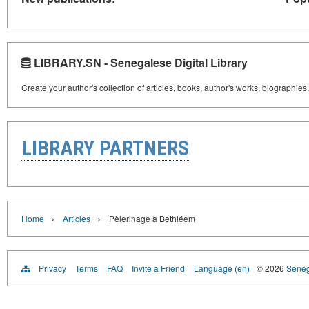
LIBRARY.SN - Senegalese Digital Library
Create your author's collection of articles, books, author's works, biographies
LIBRARY PARTNERS
›
›
Home
Articles
Pèlerinage à Bethléem
Privacy
Terms
FAQ
Invite a Friend
Language (en)
© 2026
Senega