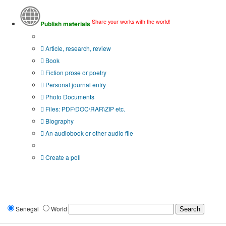
Share your works with the world!
Publish materials
Publication type?
Article, research, review
Book
Fiction prose or poetry
Personal journal entry
Photo Documents
Files: PDF\DOC\RAR\ZIP etc.
Biography
An audiobook or other audio file
Additional options:
Create a poll
Senegal
World