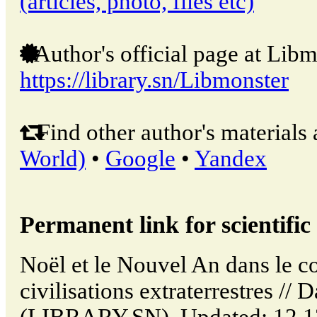
(articles, photo, files etc)
Author's official page at Libm
https://library.sn/Libmonster
Find other author's materials 
World)
•
Google
•
Yandex
Permanent link for scientific 
Noël et le Nouvel An dans le c
civilisations extraterrestres // 
(LIBRARY.SN). Updated: 12.1