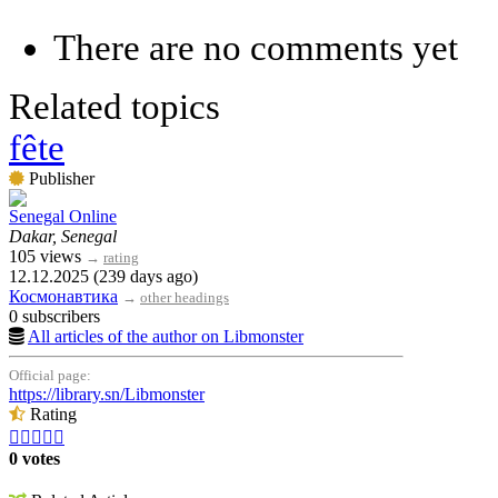
There are no comments yet
Related topics
fête
Publisher
Senegal Online
Dakar, Senegal
105 views
→
rating
12.12.2025 (239 days ago)
Космонавтика
→
other headings
0 subscribers
All articles of the author on Libmonster
Official page:
https://library.sn/Libmonster
Rating





0 votes