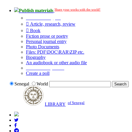
Share your works with the world!
Publish materials
Publication type?
Article, research, review
Book
Fiction prose or poetry
Personal journal entry
Photo Documents
Files: PDF\DOC\RAR\ZIP etc.
Biography
An audiobook or other audio file
Additional options:
Create a poll
Senegal
World
of Senegal
LIBRARY