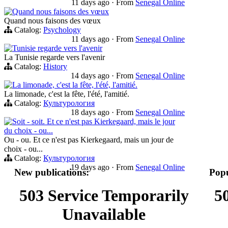
11 days ago
·
From
Senegal Online
Quand nous faisons des vœux
Quand nous faisons des vœux
Catalog:
Psychology
11 days ago
·
From
Senegal Online
Tunisie regarde vers l'avenir
La Tunisie regarde vers l'avenir
Catalog:
History
14 days ago
·
From
Senegal Online
La limonade, c'est la fête, l'été, l'amitié.
La limonade, c'est la fête, l'été, l'amitié.
Catalog:
Культурология
18 days ago
·
From
Senegal Online
Soit - soit. Et ce n'est pas Kierkegaard, mais le jour
du choix - ou...
Ou - ou. Et ce n'est pas Kierkegaard, mais un jour de
choix - ou...
Catalog:
Культурология
19 days ago
·
From
Senegal Online
New publications:
Popu
503 Service Temporarily
5
Unavailable