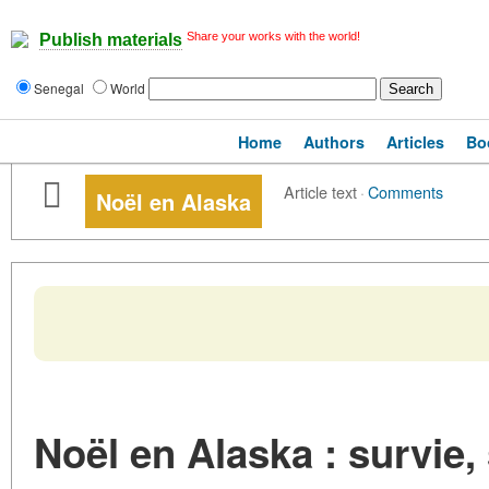
Share your works with the world!
Publish materials
Senegal
World
Home
Authors
Articles
Bo
Article text
·
Comments
Noël en Alaska
Noël en Alaska : survie,