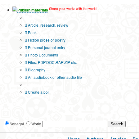
Share your works with the world!
Publish materials
Publication type?
Article, research, review
Book
Fiction prose or poetry
Personal journal entry
Photo Documents
Files: PDF\DOC\RAR\ZIP etc.
Biography
An audiobook or other audio file
Additional options:
Create a poll
Senegal
World