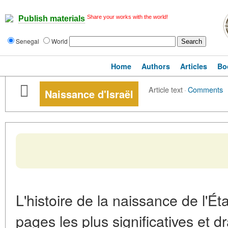
Share your works with the world!
Publish materials
Senegal
World
Home
Authors
Articles
Bo
Article text
·
Comments
Naissance d'Israël
L'histoire de la naissance de l'Éta
pages les plus significatives et 