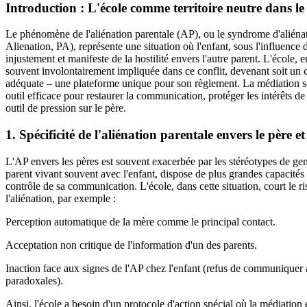
Introduction : L'école comme territoire neutre dans le 
Le phénomène de l'aliénation parentale (AP), ou le syndrome d'aliénati
Alienation, PA), représente une situation où l'enfant, sous l'influence d'
injustement et manifeste de la hostilité envers l'autre parent. L'école, en 
souvent involontairement impliquée dans ce conflit, devenant soit un
adéquate – une plateforme unique pour son règlement. La médiation scol
outil efficace pour restaurer la communication, protéger les intérêts de
outil de pression sur le père.
1. Spécificité de l'aliénation parentale envers le père et 
L'AP envers les pères est souvent exacerbée par les stéréotypes de genr
parent vivant souvent avec l'enfant, dispose de plus grandes capacités 
contrôle de sa communication. L'école, dans cette situation, court le 
l'aliénation, par exemple :
Perception automatique de la mère comme le principal contact.
Acceptation non critique de l'information d'un des parents.
Inaction face aux signes de l'AP chez l'enfant (refus de communiquer a
paradoxales).
Ainsi, l'école a besoin d'un protocole d'action spécial où la médiation e