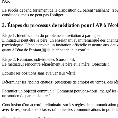
l'AP.
Le succès dépend fortement de la disposition du parent "aliénant" (sou
conditions, mais ne peut pas l'obliger.
3. Étapes du processus de médiation pour l'AP à l'éco
Étape 1. Identification du problème et invitation à participer.
L'initiateur peut être le père, un enseignant ayant remarqué des chan
psychologue. L'école envoie un invitation officielle et neutre aux deu
quant à l'état de l'enfant,而非 le débat de leur conflit.
Étape 2. Réunions individuelles (causation).
Le médiateur rencontre séparément le père et la mère. Objectifs :
Écouter les positions sans évaluer leur vérité.
Déterminer les "points chauds" (questions de emploi du temps, des résu
Formuler un objectif commun : "Comment pouvons-nous, malgré les désac
un soutien de part et d'autre ?"
Conclusion d'un accord préliminaire sur les règles de communication p
avec le responsable de classe, où toutes les communications important