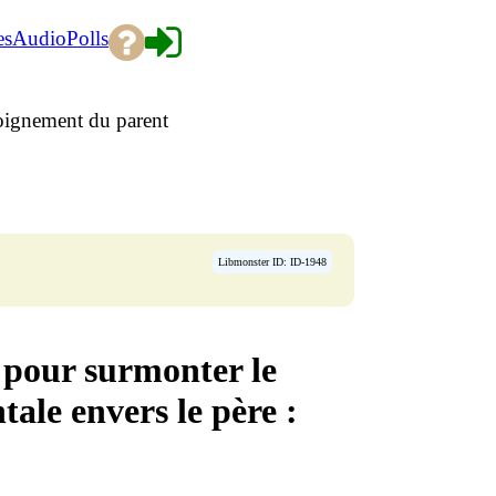
es
Audio
Polls
loignement du parent
Libmonster ID: ID-1948
 pour surmonter le
ale envers le père :