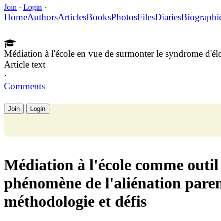
Join
·
Login
·
Home
Authors
Articles
Books
Photos
Files
Diaries
Biographi
Médiation à l'école en vue de surmonter le syndrome d'é
Article text
·
Comments
Join
Login
Médiation à l'école comme outil
phénomène de l'aliénation parent
méthodologie et défis