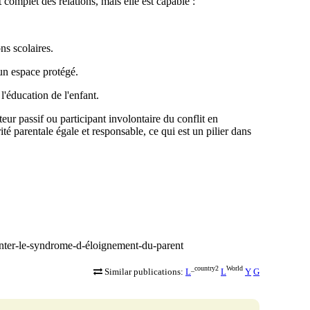
 complet des relations, mais elle est capable :
ns scolaires.
 un espace protégé.
l'éducation de l'enfant.
teur passif ou participant involontaire du conflit en
ité parentale égale et responsable, ce qui est un pilier dans
monter-le-syndrome-d-éloignement-du-parent
_country2
World
Similar publications:
L
L
Y
G