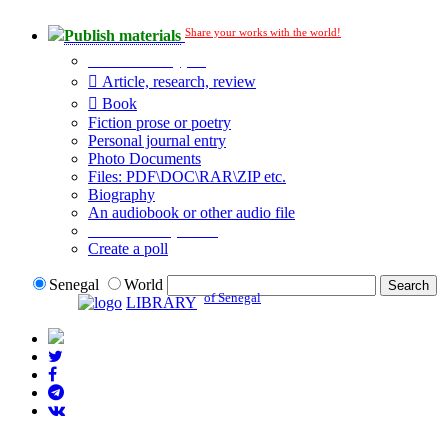
Share your works with the world!
Publish materials
Publication type?
Article, research, review
Book
Fiction prose or poetry
Personal journal entry
Photo Documents
Files: PDF\DOC\RAR\ZIP etc.
Biography
An audiobook or other audio file
Additional options:
Create a poll
Senegal
World
of Senegal
LIBRARY