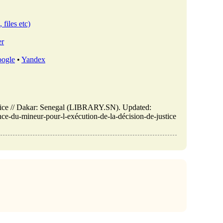
 files etc)
er
ogle
•
Yandex
ustice // Dakar: Senegal (LIBRARY.SN). Updated:
nce-du-mineur-pour-l-exécution-de-la-décision-de-justice