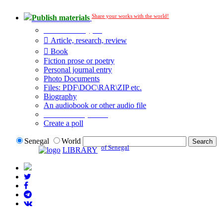
Share your works with the world!
Publish materials
Publication type?
Article, research, review
Book
Fiction prose or poetry
Personal journal entry
Photo Documents
Files: PDF\DOC\RAR\ZIP etc.
Biography
An audiobook or other audio file
Additional options:
Create a poll
Senegal
World
of Senegal
LIBRARY