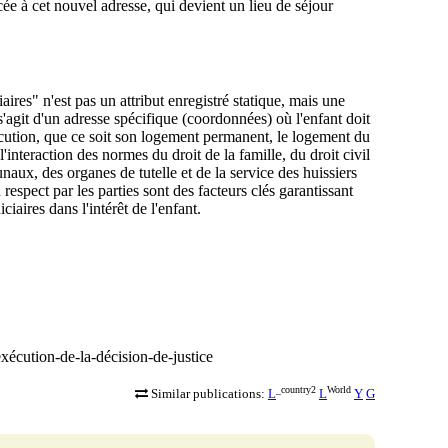
ée à cet nouvel adresse, qui devient un lieu de séjour
aires" n'est pas un attribut enregistré statique, mais une
s'agit d'un adresse spécifique (coordonnées) où l'enfant doit
écution, que ce soit son logement permanent, le logement du
'interaction des normes du droit de la famille, du droit civil
bunaux, des organes de tutelle et de la service des huissiers
 respect par les parties sont des facteurs clés garantissant
iaires dans l'intérêt de l'enfant.
exécution-de-la-décision-de-justice
_country2
World
Similar publications:
L
L
Y
G