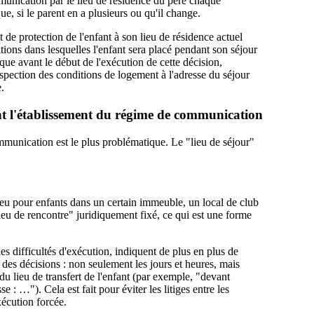
mmunication par le lieu de résidence du père chaque
, si le parent en a plusieurs ou qu'il change.
et de protection de l'enfant à son lieu de résidence actuel
ditions dans lesquelles l'enfant sera placé pendant son séjour
que avant le début de l'exécution de cette décision,
inspection des conditions de logement à l'adresse du séjour
e.
nant l'établissement du régime de communication
munication est le plus problématique. Le "lieu de séjour"
jeu pour enfants dans un certain immeuble, un local de club
lieu de rencontre" juridiquement fixé, ce qui est une forme
 les difficultés d'exécution, indiquent de plus en plus de
 des décisions : non seulement les jours et heures, mais
u lieu de transfert de l'enfant (par exemple, "devant
e : …"). Cela est fait pour éviter les litiges entre les
xécution forcée.