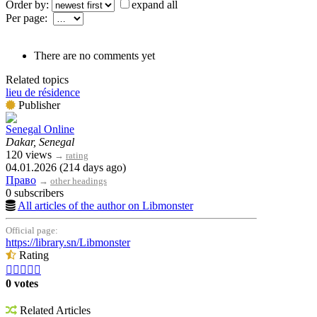
Order by:
expand all
Per page:
There are no comments yet
Related topics
lieu de résidence
Publisher
Senegal Online
Dakar, Senegal
120 views
→
rating
04.01.2026 (214 days ago)
Право
→
other headings
0 subscribers
All articles of the author on Libmonster
Official page:
https://library.sn/Libmonster
Rating





0 votes
Related Articles