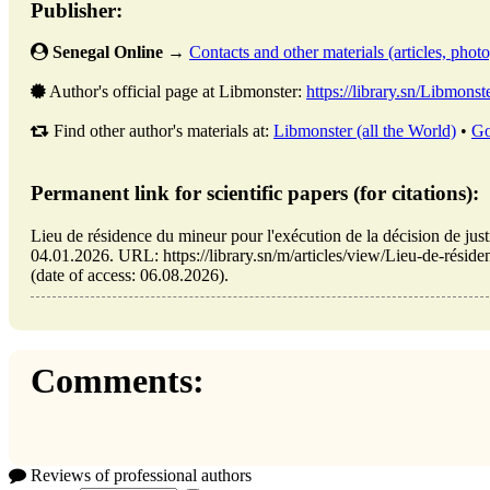
Publisher:
Senegal Online
→
Contacts and other materials (articles, photo,
Author's official page at Libmonster:
https://library.sn/Libmonst
Find other author's materials at:
Libmonster (all the World)
•
Go
Permanent link for scientific papers (for citations):
Lieu de résidence du mineur pour l'exécution de la décision de j
04.01.2026. URL: https://library.sn/m/articles/view/Lieu-de-réside
(date of access: 06.08.2026).
Comments:
Reviews of professional authors