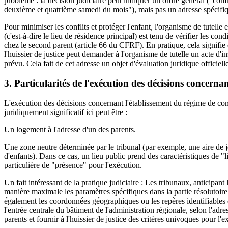
problème : la décision judiciaire peut indiquer un ordre général ("co
deuxième et quatrième samedi du mois"), mais pas un adresse spécifique
Pour minimiser les conflits et protéger l'enfant, l'organisme de tutelle 
(c'est-à-dire le lieu de résidence principal) est tenu de vérifier les con
chez le second parent (article 66 du CFRF). En pratique, cela signifie 
l'huissier de justice peut demander à l'organisme de tutelle un acte d'
prévu. Cela fait de cet adresse un objet d'évaluation juridique officiell
3. Particularités de l'exécution des décisions concer
L'exécution des décisions concernant l'établissement du régime de com
juridiquement significatif ici peut être :
Un logement à l'adresse d'un des parents.
Une zone neutre déterminée par le tribunal (par exemple, une aire de 
d'enfants). Dans ce cas, un lieu public prend des caractéristiques de "
particulière de "présence" pour l'exécution.
Un fait intéressant de la pratique judiciaire : Les tribunaux, anticipant
manière maximale les paramètres spécifiques dans la partie résolutoire
également les coordonnées géographiques ou les repères identifiables d
l'entrée centrale du bâtiment de l'administration régionale, selon l'adress
parents et fournir à l'huissier de justice des critères univoques pour l'e