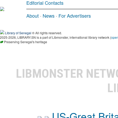
Editorial Contacts
About
·
News
·
For Advertisers
Library of Senegal
® All rights reserved.
2025-2026, LIBRARY.SN is a part of Libmonster, international library network (
ope
Preserving Senegal's heritage
LIBMONSTER NET
L
US-Great Brit