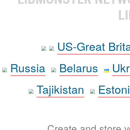
L
US-Great Brit
Russia
Belarus
Ukr
Tajikistan
Eston
Create and store yo