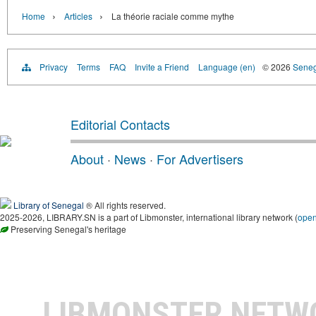
›
›
Home
Articles
La théorie raciale comme mythe
Privacy
Terms
FAQ
Invite a Friend
Language (en)
© 2026
Senega
Editorial Contacts
About
·
News
·
For Advertisers
Library of Senegal
® All rights reserved.
2025-2026, LIBRARY.SN is a part of Libmonster, international library network (
ope
Preserving Senegal's heritage
LIBMONSTER NET