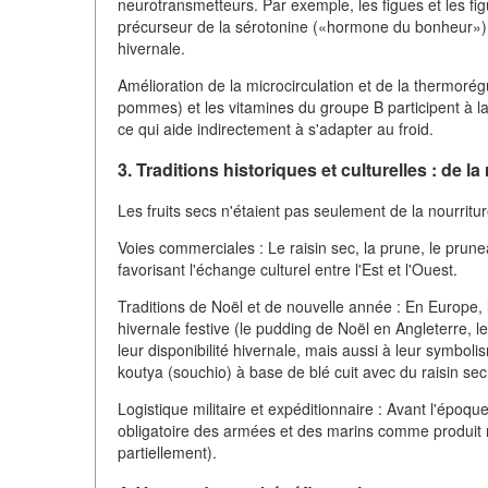
neurotransmetteurs. Par exemple, les figues et les f
précurseur de la sérotonine («hormone du bonheur»). L
hivernale.
Amélioration de la microcirculation et de la thermoré
pommes) et les vitamines du groupe B participent à la
ce qui aide indirectement à s'adapter au froid.
3. Traditions historiques et culturelles : de la
Les fruits secs n'étaient pas seulement de la nourritu
Voies commerciales : Le raisin sec, la prune, le prunea
favorisant l'échange culturel entre l'Est et l'Ouest.
Traditions de Noël et de nouvelle année : En Europe, l
hivernale festive (le pudding de Noël en Angleterre, 
leur disponibilité hivernale, mais aussi à leur symboli
koutya (souchio) à base de blé cuit avec du raisin sec e
Logistique militaire et expéditionnaire : Avant l'époque
obligatoire des armées et des marins comme produit ré
partiellement).