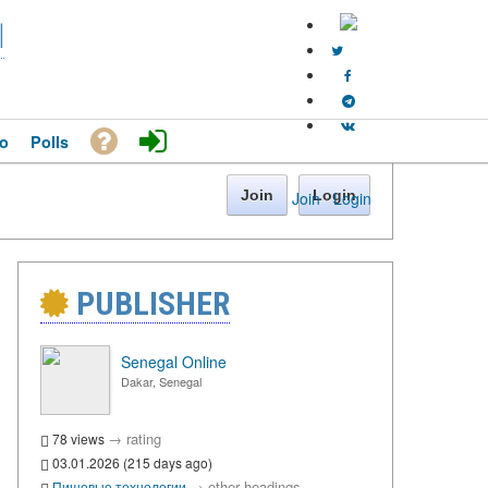
l
o
Polls
Join
Login
Join
·
Login
PUBLISHER
Senegal Online
Dakar, Senegal
→
rating
78 views
03.01.2026 (215 days ago)
→
other headings
Пищевые технологии