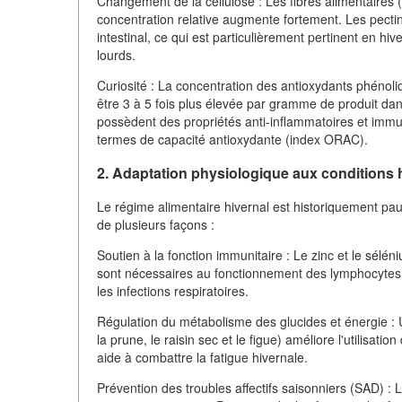
Changement de la cellulose : Les fibres alimentaires 
concentration relative augmente fortement. Les pectin
intestinal, ce qui est particulièrement pertinent en hi
lourds.
Curiosité : La concentration des antioxydants phénol
être 3 à 5 fois plus élevée par gramme de produit dans
possèdent des propriétés anti-inflammatoires et immu
termes de capacité antioxydante (index ORAC).
2. Adaptation physiologique aux conditions 
Le régime alimentaire hivernal est historiquement pauv
de plusieurs façons :
Soutien à la fonction immunitaire : Le zinc et le sél
sont nécessaires au fonctionnement des lymphocytes T
les infections respiratoires.
Régulation du métabolisme des glucides et énergie 
la prune, le raisin sec et le figue) améliore l'utilisat
aide à combattre la fatigue hivernale.
Prévention des troubles affectifs saisonniers (SAD) : 