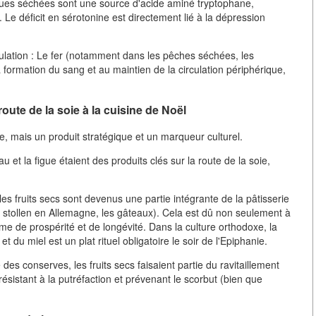
igues séchées sont une source d'acide aminé tryptophane,
e déficit en sérotonine est directement lié à la dépression
gulation : Le fer (notamment dans les pêches séchées, les
 formation du sang et au maintien de la circulation périphérique,
 route de la soie à la cuisine de Noël
re, mais un produit stratégique et un marqueur culturel.
u et la figue étaient des produits clés sur la route de la soie,
es fruits secs sont devenus une partie intégrante de la pâtisserie
le stollen en Allemagne, les gâteaux). Cela est dû non seulement à
sme de prospérité et de longévité. Dans la culture orthodoxe, la
t du miel est un plat rituel obligatoire le soir de l'Epiphanie.
 des conserves, les fruits secs faisaient partie du ravitaillement
sistant à la putréfaction et prévenant le scorbut (bien que