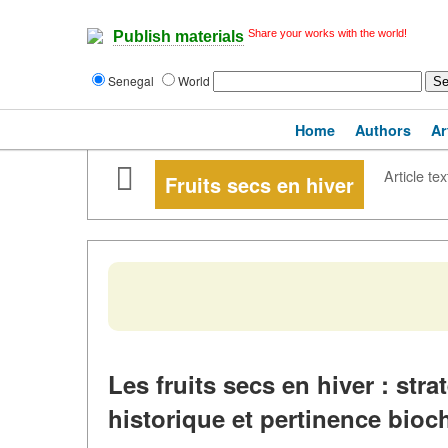
Share your works with the world!
Publish materials
Senegal
World
Home
Authors
Ar
Article tex
Fruits secs en hiver
Les fruits secs en hiver : stra
historique et pertinence bio