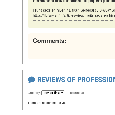
Permanent link for scientific papers (for ci
Fruits secs en hiver // Dakar: Senegal (LIBRARY.
https://library.sn/m/articles/view/Fruits-secs-en-hi
Comments:
REVIEWS OF PROFESSI
Order by:
expand all
There are no comments yet