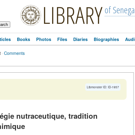
LIBRARY
of Senega
ticles
Books
Photos
Files
Diaries
Biographies
Audi
t
·
Comments
Libmonster ID: ID-1957
tégie nutraceutique, tradition
chimique