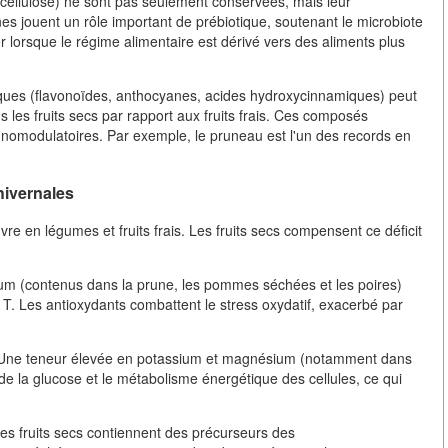
(cellulose) ne sont pas seulement conservées, mais leur
es jouent un rôle important de prébiotique, soutenant le microbiote
ver lorsque le régime alimentaire est dérivé vers des aliments plus
iques (flavonoïdes, anthocyanes, acides hydroxycinnamiques) peut
 les fruits secs par rapport aux fruits frais. Ces composés
nomodulatoires. Par exemple, le pruneau est l'un des records en
hivernales
re en légumes et fruits frais. Les fruits secs compensent ce déficit
énium (contenus dans la prune, les pommes séchées et les poires)
. Les antioxydants combattent le stress oxydatif, exacerbé par
: Une teneur élevée en potassium et magnésium (notamment dans
ion de la glucose et le métabolisme énergétique des cellules, ce qui
Les fruits secs contiennent des précurseurs des