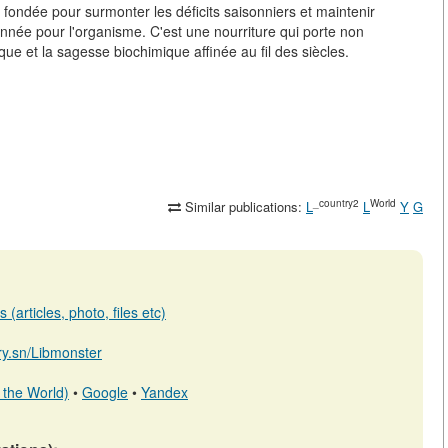
t fondée pour surmonter les déficits saisonniers et maintenir
'année pour l'organisme. C'est une nourriture qui porte non
ue et la sagesse biochimique affinée au fil des siècles.
_country2
World
Similar publications:
L
L
Y
G
(articles, photo, files etc)
ary.sn/Libmonster
 the World)
•
Google
•
Yandex