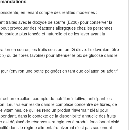
ommandations
 consciente, en tenant compte des réalités modernes :
ent traités avec le dioxyde de soufre (E220) pour conserver la
la peut provoquer des réactions allergiques chez les personnes
e couleur plus foncée et naturelle et de les laver avant la
tion en sucres, les fruits secs ont un IG élevé. Ils devraient être
x) ou de fibres (avoine) pour atténuer le pic de glucose dans le
ur (environ une petite poignée) en tant que collation ou additif
 est un excellent exemple de nutrition intuitive, anticipant les
on. Leur valeur réside dans le complexe concentré de fibres, de
 vitamines, ce qui les rend un produit "hivernal" idéal pour
ependant, dans le contexte de la disponibilité annuelle des fruits
rôle est déplacé de réserves stratégiques à produit fonctionnel ciblé.
ualité dans le régime alimentaire hivernal n'est pas seulement