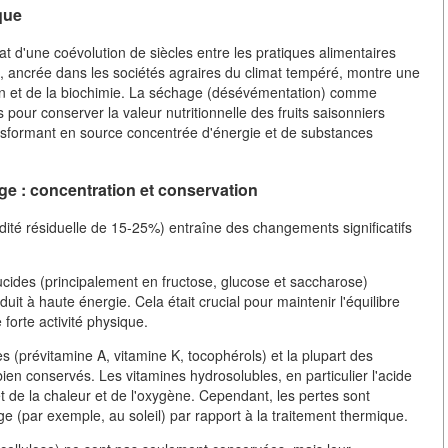
que
ultat d'une coévolution de siècles entre les pratiques alimentaires
on, ancrée dans les sociétés agraires du climat tempéré, montre une
tion et de la biochimie. La séchage (désévémentation) comme
our conserver la valeur nutritionnelle des fruits saisonniers
ansformant en source concentrée d'énergie et de substances
ge : concentration et conservation
dité résiduelle de 15-25%) entraîne des changements significatifs
cides (principalement en fructose, glucose et saccharose)
uit à haute énergie. Cela était crucial pour maintenir l'équilibre
 forte activité physique.
s (prévitamine A, vitamine K, tocophérols) et la plupart des
en conservés. Les vitamines hydrosolubles, en particulier l'acide
et de la chaleur et de l'oxygène. Cependant, les pertes sont
 (par exemple, au soleil) par rapport à la traitement thermique.