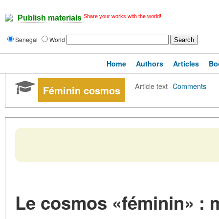
Share your works with the world!
Publish materials
Senegal
World
Home
Authors
Articles
Bo
Article text
·
Comments
Féminin cosmos
Le cosmos «féminin» : m