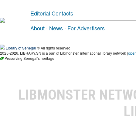
Editorial Contacts
About
·
News
·
For Advertisers
Library of Senegal
® All rights reserved.
2025-2026, LIBRARY.SN is a part of Libmonster, international library network (
ope
Preserving Senegal's heritage
LIBMONSTER NET
L