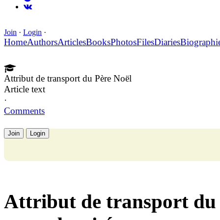
Join
·
Login
·
Home
Authors
Articles
Books
Photos
Files
Diaries
Biographi
Attribut de transport du Père Noël
Article text
·
Comments
Join
Login
Attribut de transport du 