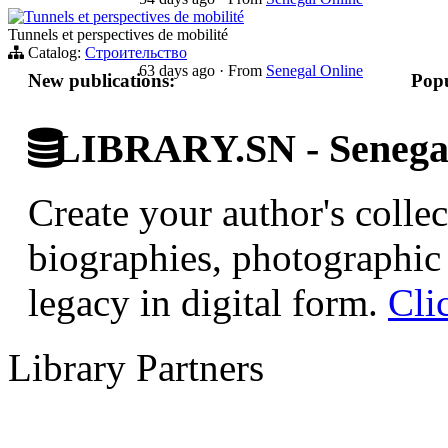
Tunnels et perspectives de mobilité
Tunnels et perspectives de mobilité
Catalog:
Строительство
63 days ago
·
From
Senegal Online
New publications:
Popu
LIBRARY.SN - Senegale
Create your author's collec
biographies, photographic 
legacy in digital form.
Cli
Library Partners