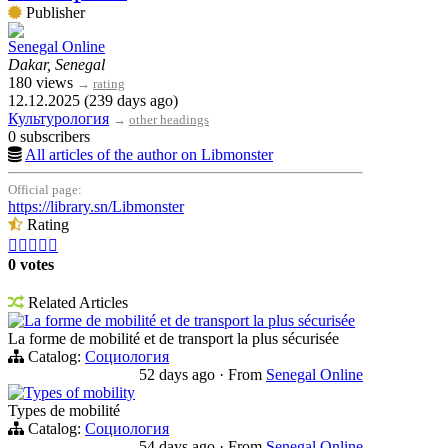
Publisher
Senegal Online
Dakar, Senegal
180 views
→
rating
12.12.2025 (239 days ago)
Культурология
→
other headings
0 subscribers
All articles of the author on Libmonster
Official page:
https://library.sn/Libmonster
Rating





0 votes
Related Articles
La forme de mobilité et de transport la plus sécurisée
La forme de mobilité et de transport la plus sécurisée
Catalog:
Социология
52 days ago
·
From
Senegal Online
Types of mobility
Types de mobilité
Catalog:
Социология
54 days ago
·
From
Senegal Online