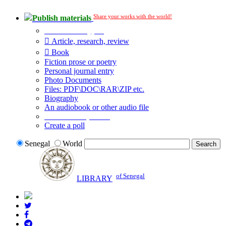
Share your works with the world!
Publish materials
Publication type?
Article, research, review
Book
Fiction prose or poetry
Personal journal entry
Photo Documents
Files: PDF\DOC\RAR\ZIP etc.
Biography
An audiobook or other audio file
Additional options:
Create a poll
Senegal
World
of Senegal
LIBRARY