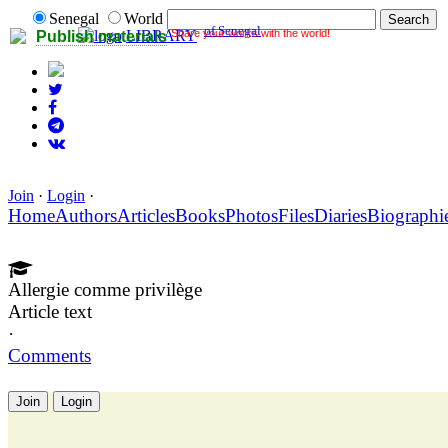
Senegal
World
of Senegal
Share your works with the world!
LIBRARY
Publish materials
Join
·
Login
·
Home
Authors
Articles
Books
Photos
Files
Diaries
Biographi
Allergie comme privilège
Article text
·
Comments
Join
Login