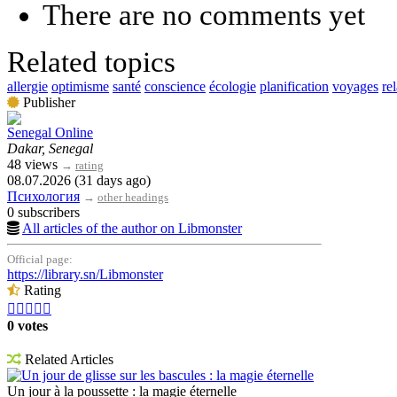
There are no comments yet
Related topics
allergie
optimisme
santé
conscience
écologie
planification
voyages
re
Publisher
Senegal Online
Dakar, Senegal
48 views
→
rating
08.07.2026 (31 days ago)
Психология
→
other headings
0 subscribers
All articles of the author on Libmonster
Official page:
https://library.sn/Libmonster
Rating





0 votes
Related Articles
Un jour de glisse sur les bascules : la magie éternelle
Un jour à la poussette : la magie éternelle