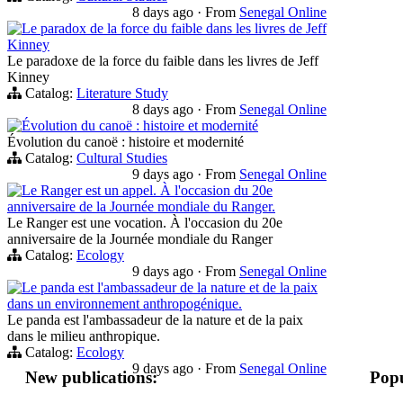
8 days ago
·
From
Senegal Online
Le paradox de la force du faible dans les livres de Jeff
Kinney
Le paradoxe de la force du faible dans les livres de Jeff
Kinney
Catalog:
Literature Study
8 days ago
·
From
Senegal Online
Évolution du canoë : histoire et modernité
Évolution du canoë : histoire et modernité
Catalog:
Cultural Studies
9 days ago
·
From
Senegal Online
Le Ranger est un appel. À l'occasion du 20e
anniversaire de la Journée mondiale du Ranger.
Le Ranger est une vocation. À l'occasion du 20e
anniversaire de la Journée mondiale du Ranger
Catalog:
Ecology
9 days ago
·
From
Senegal Online
Le panda est l'ambassadeur de la nature et de la paix
dans un environnement anthropogénique.
Le panda est l'ambassadeur de la nature et de la paix
dans le milieu anthropique.
Catalog:
Ecology
9 days ago
·
From
Senegal Online
New publications:
Popu