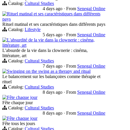
Catalog:
Cultural Studies
4 days ago
·
From
Senegal Online
Rituel matinal et ses caractéristiques dans différents
pays
Rituel matinal et ses caractéristiques dans différents pays
Catalog:
Lifestyle
5 days ago
·
From
Senegal Online
L'absurdité de la vie dans la clownerie : cinéma,
littérature, art
L'absurde de la vie dans la clownerie : cinéma,
littérature, art
Catalog:
Cultural Studies
7 days ago
·
From
Senegal Online
Swinging on the swing as a therapy and ritual
Le balancement sur les balançoires comme thérapie et
rituel
Catalog:
Cultural Studies
8 days ago
·
From
Senegal Online
Fête chaque jour
Fête chaque jour
Catalog:
Cultural Studies
8 days ago
·
From
Senegal Online
Fête chaque jour
Fête tous les jours
Catalog:
Cultural Studies