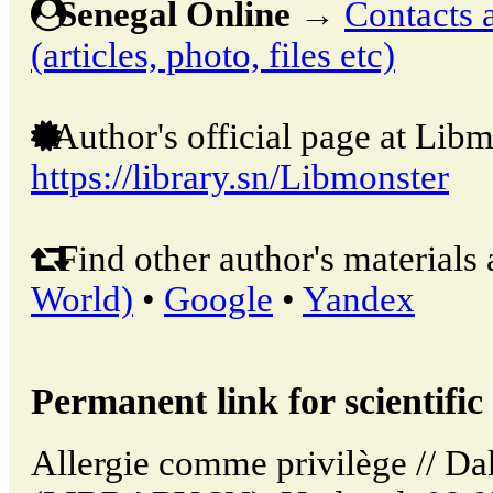
Senegal Online
→
Contacts 
(articles, photo, files etc)
Author's official page at Libm
https://library.sn/Libmonster
Find other author's materials 
World)
•
Google
•
Yandex
Permanent link for scientific 
Allergie comme privilège // Da