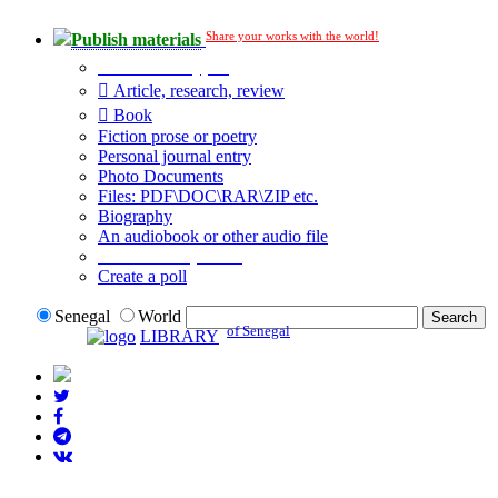
Share your works with the world!
Publish materials
Publication type?
Article, research, review
Book
Fiction prose or poetry
Personal journal entry
Photo Documents
Files: PDF\DOC\RAR\ZIP etc.
Biography
An audiobook or other audio file
Additional options:
Create a poll
Senegal
World
of Senegal
LIBRARY