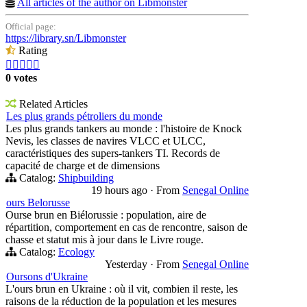
All articles of the author on Libmonster
Official page:
https://library.sn/Libmonster
Rating





0 votes
Related Articles
Les plus grands pétroliers du monde
Les plus grands tankers au monde : l'histoire de Knock
Nevis, les classes de navires VLCC et ULCC,
caractéristiques des supers-tankers TI. Records de
capacité de charge et de dimensions
Catalog:
Shipbuilding
19 hours ago
·
From
Senegal Online
ours Belorusse
Ourse brun en Biélorussie : population, aire de
répartition, comportement en cas de rencontre, saison de
chasse et statut mis à jour dans le Livre rouge.
Catalog:
Ecology
Yesterday
·
From
Senegal Online
Oursons d'Ukraine
L'ours brun en Ukraine : où il vit, combien il reste, les
raisons de la réduction de la population et les mesures