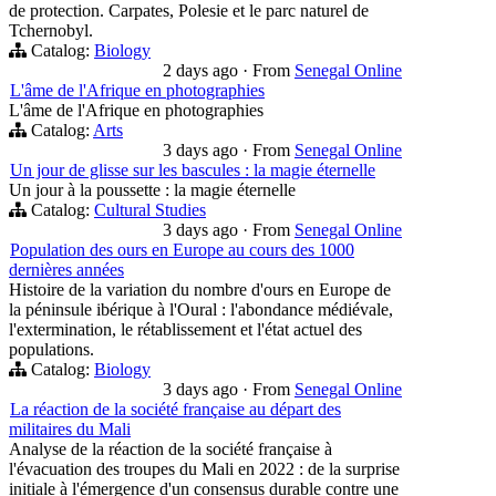
de protection. Carpates, Polesie et le parc naturel de
Tchernobyl.
Catalog:
Biology
2 days ago
·
From
Senegal Online
L'âme de l'Afrique en photographies
L'âme de l'Afrique en photographies
Catalog:
Arts
3 days ago
·
From
Senegal Online
Un jour de glisse sur les bascules : la magie éternelle
Un jour à la poussette : la magie éternelle
Catalog:
Cultural Studies
3 days ago
·
From
Senegal Online
Population des ours en Europe au cours des 1000
dernières années
Histoire de la variation du nombre d'ours en Europe de
la péninsule ibérique à l'Oural : l'abondance médiévale,
l'extermination, le rétablissement et l'état actuel des
populations.
Catalog:
Biology
3 days ago
·
From
Senegal Online
La réaction de la société française au départ des
militaires du Mali
Analyse de la réaction de la société française à
l'évacuation des troupes du Mali en 2022 : de la surprise
initiale à l'émergence d'un consensus durable contre une