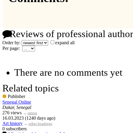
Reviews of professional author
Order by:
expand all
Per page:
There are no comments yet
Related topics
Publisher
Senegal Online
Dakar, Senegal
276 views
→
rating
16.03.2023 (1240 days ago)
Art history
→
other headings
0 subscribers