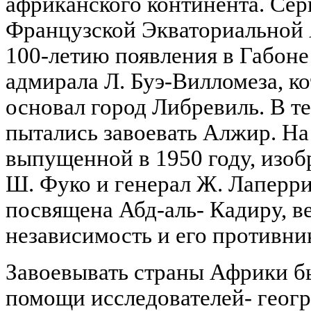
африканского континента. Сер
Французской Экваториальной 
100-летию появления в Габоне
адмирала Л. Буэ-Вилломеза, к
основал город Либревиль. В т
пытались завоевать Алжир. На
выпущенной в 1950 году, изоб
Ш. Фуко и генерал Ж. Лаперри
посвящена Абд-аль- Кадиру, в
независимость и его противни
Завоевывать страны Африки б
помощи исследователей- геогр