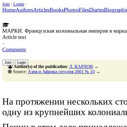
Join
·
Login
·
Home
Authors
Articles
Books
Photos
Files
Diaries
Biographi
МАРКИ. Французская колониальная империя в марка
Article text
·
Comments
Join
Login
Author(s) of the publication
:
Л. КАРЛОВ
→
Source:
Азия и Африка сегодня 2001 № 10
→
На протяжении нескольких ст
одну из крупнейших колониал
Почин в этом деле принадлежа