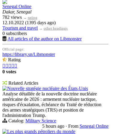
Senegal Online
Dakar, Senegal
782 views
→
rating
12.10.2022 (1395 days ago)
Tourism and travel
→
other headings
0 subscribers
All articles of the author on Libmonster
Official page:
https://library.sn/Libmonster
Rating





0 votes
Related Articles
Nouvelle stratégie nucléaire des États-Unis
Analyse détaillée de la nouvelle doctrine nucléaire
américaine de 2026 : armement nucléaire tactique,
risques d'éскаlation, échéance du Traité de réduction
des armes stratégiques (TRS) et position de
l'administration Trump.
Catalog:
Military Science
5 hours ago
·
From
Senegal Online
Les plus grands pétroliers du monde