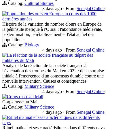
Catalog:
Cultural Studies
3 days ago
·
From
Senegal Online
Population des ours en Europe au cours des 1000
dernières années
Histoire de la variation du nombre d'ours en Europe de
la péninsule ibérique à l'Oural : l'abondance médiévale,
l'extermination, le rétablissement et l'état actuel des
populations.
Catalog:
Biology
4 days ago
·
From
Senegal Online
La réaction de la société française au départ des
militaires du Mali
Analyse de la réaction de la société française à
l'évacuation des troupes du Mali en 2022 : de la surprise
initiale à l'émergence d'un consensus durable contre une
nouvelle intervention. Causes et conséquences.
Catalog:
Military Science
4 days ago
·
From
Senegal Online
Corps russe au Mali
Corps russe au Mali
Catalog:
Military Science
4 days ago
·
From
Senegal Online
Rituel matinal et ses caractéristiques dans différents
pays
Rituel matinal et ses caractéristiques dans différents pays