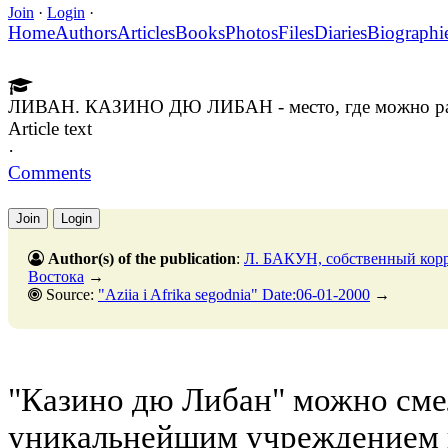
Join
·
Login
·
Home
Authors
Articles
Books
Photos
Files
Diaries
Biographi
ЛИВАН. КАЗИНО ДЮ ЛИБАН - место, где можно раз
Article text
·
Comments
Join
Login
Author(s) of the publication
:
Л. БАКУН, собственный корр
Востока
→
Source:
"Aziia i Afrika segodnia" Date:06-01-2000
→
"Казино дю Либан" можно сме
уникальнейшим учреждением н