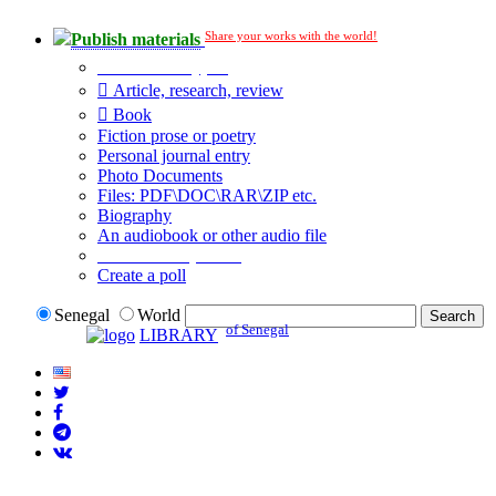
Share your works with the world!
Publish materials
Publication type?
Article, research, review
Book
Fiction prose or poetry
Personal journal entry
Photo Documents
Files: PDF\DOC\RAR\ZIP etc.
Biography
An audiobook or other audio file
Additional options:
Create a poll
Senegal
World
of Senegal
LIBRARY