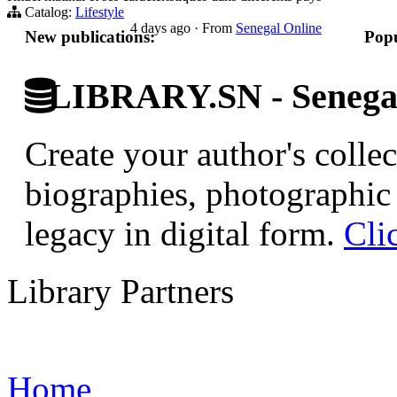
Catalog:
Lifestyle
4 days ago
·
From
Senegal Online
New publications:
Popu
LIBRARY.SN - Senegale
Create your author's collec
biographies, photographic 
legacy in digital form.
Cli
Library Partners
Home