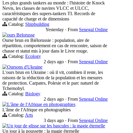
Les plus grands tankers au monde : l'histoire de Knock
Nevis, les classes de navires VLCC et ULCC,
caractéristiques des supers-tankers TI. Records de
capacité de charge et de dimensions
Catalog:
Shipbuilding
Yesterday
·
From
Senegal Online
ours Belorusse
Ourse brun en Biélorussie : population, aire de
répartition, comportement en cas de rencontre, saison de
chasse et statut mis à jour dans le Livre rouge.
Catalog:
Ecology
2 days ago
·
From
Senegal Online
Oursons d'Ukraine
L'ours brun en Ukraine : où il vit, combien il reste, les
raisons de la réduction de la population et les mesures
de protection. Carpates, Polesie et le parc naturel de
Tchernobyl.
Catalog:
Biology
2 days ago
·
From
Senegal Online
L'âme de l'Afrique en photographies
L'âme de l'Afrique en photographies
Catalog:
Arts
3 days ago
·
From
Senegal Online
Un jour de glisse sur les bascules : la magie éternelle
Un jour à la poussette : la magie éternelle