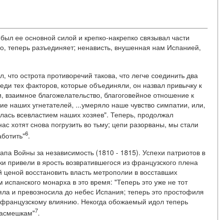
был ее основной силой и крепко-накрепко связывал части
о, теперь разъединяет; ненависть, внушенная нам Испанией,
 что острота противоречий такова, что легче соединить два
еди тех факторов, которые объединяли, он назвал привычку к
, взаимное благожелательство, благоговейное отношение к
ние наших угнетателей, ...умеряло наше чувство симпатии, или,
алась всевластием наших хозяев". Теперь, продолжал
нас хотят снова погрузить во тьму; цепи разорваны, мы стали
6
аботить"
.
па Войны за независимость (1810 - 1815). Успехи патриотов в
ки привели в ярость возвратившегося из французского плена
 ценой восстановить власть метрополии в восставших
испанского монарха в это время: "Теперь это уже не тот
яла и превозносила до небес Испания; теперь это простофиля
 французскому влиянию. Некогда обожаемый идол теперь
7
насмешкам"
.