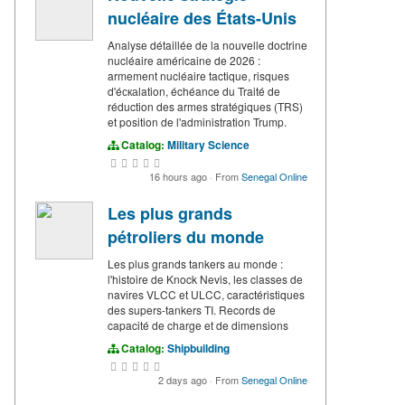
nucléaire des États-Unis
Analyse détaillée de la nouvelle doctrine
nucléaire américaine de 2026 :
armement nucléaire tactique, risques
d'éскаlation, échéance du Traité de
réduction des armes stratégiques (TRS)
et position de l'administration Trump.
Catalog:
Military Science
16 hours ago
·
From
Senegal Online
Les plus grands
pétroliers du monde
Les plus grands tankers au monde :
l'histoire de Knock Nevis, les classes de
navires VLCC et ULCC, caractéristiques
des supers-tankers TI. Records de
capacité de charge et de dimensions
Catalog:
Shipbuilding
2 days ago
·
From
Senegal Online