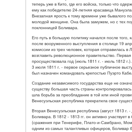
теперь уже в Кито, где его войска, только что од
ему как победителю 24-летняя красавица Мануэла
Внезапная ярость к тому времени уже бывалого п
молодой женщине. Она была замужем, но с тех пор
поклонницей Боливара.
Его путь в большую политику начался после того, 
после вооруженного выступления в столице 19 ап
комиссии из трех человек, которая отправилась 
возглавить революционное правительство. Первая
просуществовала год (июль 1811 г. - июль 1812 г.
3 июля 1811 г. - первое серьезное публичное выс
был назначен командовать крепостью Пуэрто Кабе
Создание независимого государства еще не означа
существу большая часть страны контролировалас
шла борьба за преобладание в той или иной прови
Венесуэльская республика прекратила свое сущес
Вторая Венесуэльская республика (август 1813 г. 
Боливара. В 1812 - 1813 гг. он активно участвует 
(сражения при Тенерифе, Плато-и-Самбрано, Момп
одним из самых талантливых офицеров, Боливар 