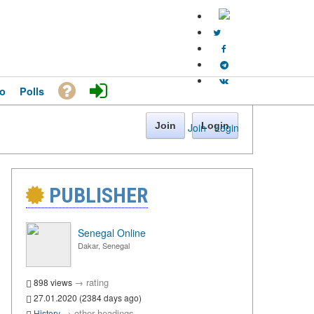
o
Polls
Join
Login
Join
·
Login
PUBLISHER
Senegal Online
Dakar, Senegal
→
rating
898 views
27.01.2020 (2384 days ago)
→
other headings
History