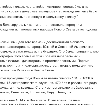
о любовь к славе, честолюбие, истинное честолюбие, а не
игляра сорвать дежурные аплодисменты, отнюдь нет, ему было
4
лание завоевать постоянную и заслуженную славу"
.
ла Боливару целый континент и поставила перед ним
бождения испаноязычных народов Нового Света от господства
 новейшими для того времени достижениями в области
нно рассматривать народы Южной и Северной Америки как
рошлом, и в настоящем, и в будущем. Это была принципиально
иографии того времени точки зрения либеральных и
ость оказались диаметрально противоположными. Первые
ся история латиноамериканских стран, вторые полагали, что
кую миссию Испании в Новом Свете.
нгом проходили годы Войны за независимость 1810 - 1826 гг.
хи. 15 лет героического служения, 472 боя и различного рода
 солдата и полководца. С его именем связано и образование
ливии, Венесуэлы, Колумбии, Перу, Эквадора.
 в июне 1814 г. в Венесуэле. В это время главным
 Хосе Томас Бовес, 32-летний испанский роялист, сумевший