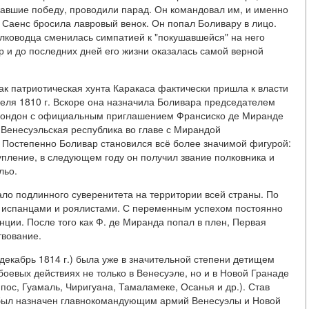
ержавшие победу, проводили парад. Он командовал им, и именно
 Саенс бросила лавровый венок. Он попал Боливару в лицо.
олководца сменилась симпатией к "покушавшейся" на него
 и до последних дней его жизни оказалась самой верной
как патриотическая хунта Каракаса фактически пришла к власти
реля 1810 г. Вскоре она назначила Боливара председателем
в Лондон с официальным приглашением Франсиско де Миранде
 Венесуэльская республика во главе с Мирандой
). Постепенно Боливар становился всё более значимой фигурой:
тупление, в следующем году он получил звание полковника и
льо.
ло подлинного суверенитета на территории всей страны. По
ь испанцами и роялистами. С переменным успехом постоянно
нции. После того как Ф. де Миранда попал в плен, Первая
твование.
- декабрь 1814 г.) была уже в значительной степени детищем
в боевых действиях не только в Венесуэле, но и в Новой Гранаде
ос, Гуамаль, Чиригуана, Тамаламеке, Осанья и др.). Став
был назначен главнокомандующим армий Венесуэлы и Новой