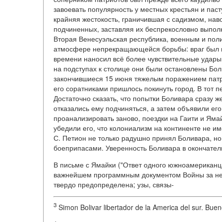
завоевать популярность у местных крестьян и пасту
крайняя жестокость, граничившая с садизмом, наво
подчиненных, заставляя их беспрекословно выполн
Вторая Венесуэльская республика, военным и пол
атмосфере непрекращающейся борьбы: враг был не
времени наносил всё более чувствительные удары.
на подступах к столице они были остановлены Бо
закончившиеся 15 июня тяжелым поражением патри
его соратниками пришлось покинуть город. В тот п
Достаточно сказать, что попытки Боливара сразу 
отказались ему подчиняться, а затем объявили ег
проанализировать заново, поездки на Гаити и Яма
убедили его, что колониализм на континенте не и
С. Петион не только радушно принял Боливара, н
боеприпасами. Уверенность Боливара в окончател
В письме с Ямайки ("Ответ одного южноамериканца -
важнейшем программным документом Войны за нез
твердо предопределена; узы, связы-
3
Simon Bolivar libertador de la America del sur. Bueno