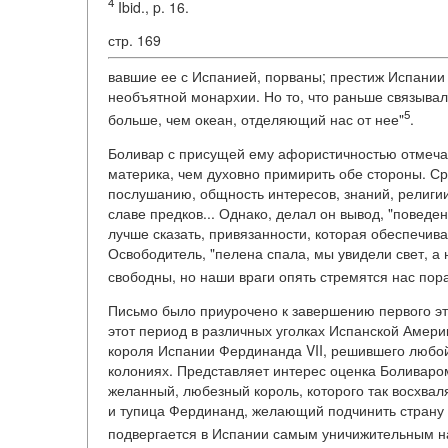
4
Ibid., p. 16.
стр. 169
вавшие ее с Испанией, порваны; престиж Испании 
необъятной монархии. Но то, что раньше связывал
5
больше, чем океан, отделяющий нас от нее"
.
Боливар с присущей ему афористичностью отмечал,
материка, чем духовно примирить обе стороны. Ср
послушанию, общность интересов, знаний, религии
славе предков... Однако, делал он вывод, "поведе
лучше сказать, привязанности, которая обеспечив
Освободитель, "пелена спала, мы увидели свет, а 
свободны, но наши враги опять стремятся нас пор
Письмо было приурочено к завершению первого эта
этот период в различных уголках Испанской Амери
короля Испании Фердинанда VII, решившего любой
колониях. Представляет интерес оценка Боливаром 
желанный, любезный король, которого так восхвал
и тупица Фердинанд, желающий подчинить страну
подвергается в Испании самым уничижительным 