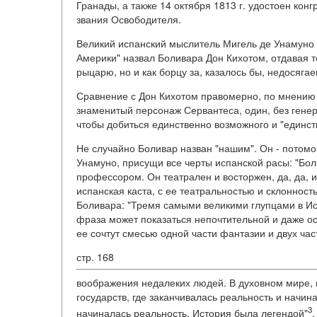
Гранады, а также 14 октября 1813 г. удостоен кон
звания Освободителя.
Великий испанский мыслитель Мигель де Унамуно 
Америки" назвал Боливара Дон Кихотом, отдавая 
рыцарю, но и как борцу за, казалось бы, недосяга
Сравнение с Дон Кихотом правомерно, по мнению и
знаменитый персонаж Сервантеса, один, без генер
чтобы добиться единственно возможного и "единст
Не случайно Боливар назван "нашим". Он - потомо
Унамуно, присущи все черты испанской расы: "Бо
профессором. Он театрален и восторжен, да, да, им
испанская каста, с ее театральностью и склонност
Боливара: "Тремя самыми великими глупцами в Ист
фраза может показаться непочтительной и даже о
ее сочтут смесью одной части фантазии и двух час
стр. 168
воображения недалеких людей. В духовном мире, в
государств, где заканчивалась реальность и начин
3
начиналась реальность, История была легендой"
.