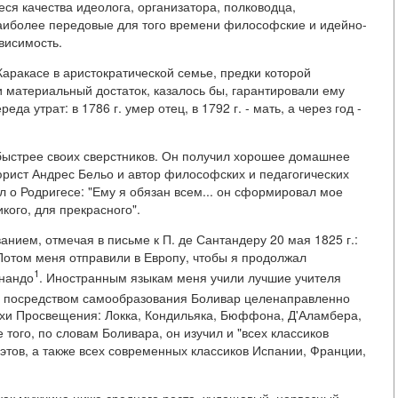
я качества идеолога, организатора, полководца,
наиболее передовые для того времени философские и идейно-
висимость.
Каракасе в аристократической семье, предки которой
и материальный достаток, казалось бы, гарантировали ему
а утрат: в 1786 г. умер отец, в 1792 г. - мать, а через год -
быстрее своих сверстников. Он получил хорошее домашнее
юрист Андрес Бельо и автор философских и педагогических
л о Родригесе: "Ему я обязан всем... он сформировал мое
кого, для прекрасного".
нием, отмечая в письме к П. де Сантандеру 20 мая 1825 г.:
Потом меня отправили в Европу, чтобы я продолжал
1
рнандо
. Иностранным языкам меня учили лучшие учителя
м посредством самообразования Боливар целенаправленно
охи Просвещения: Локка, Кондильяка, Бюффона, Д'Аламбера,
 того, по словам Боливара, он изучил и "всех классиков
оэтов, а также всех современных классиков Испании, Франции,