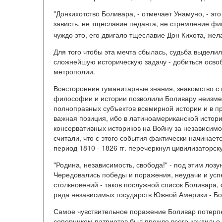
"Донкихотство Боливара, - отмечает Унамуно, - эт
зависть, не тщеславие педанта, не стремление ф
чуждо это, его двигало тщеславие Дон Кихота, же
Для того чтобы эта мечта сбылась, судьба выдели
сложнейшую историческую задачу - добиться осво
метрополии.
Всесторонние гуманитарные знания, знакомство с
философии и истории позволили Боливару неизме
полноправных субъектов всемирной истории и в п
важная позиция, ибо в латиноамериканской истор
консервативных историков на Войну за независим
считали, что с этого события фактически начинает
период 1810 - 1826 гг. перечеркнул цивилизаторс
"Родина, независимость, свобода!" - под этим лозу
Чередовались победы и поражения, неудачи и успе
столкновений - таков послужной список Боливара,
ряда независимых государств Южной Америки - Бо
Самое чувствительное поражение Боливар потерпел
соперником патриотов был прежде всего каудильо