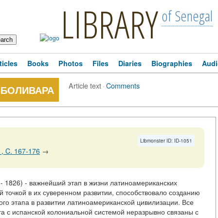
LIBRARY
of Senegal
ticles
Books
Photos
Files
Diaries
Biographies
Audi
Article text
·
Comments
 БОЛИВАРА
Libmonster ID: ID-1051
, C. 167-176
→
- 1826) - важнейший этап в жизни латиноамериканских
 точкой в их суверенном развитии, способствовало созданию
ого этапа в развитии латиноамериканской цивилизации. Все
та с испанской колониальной системой неразрывно связаны с