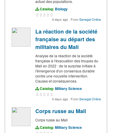
actuel des populations.
Catalog:
Biology
4 days ago
·
From
Senegal Online
La réaction de la société
française au départ des
militaires du Mali
Analyse de la réaction de la société
française à l'évacuation des troupes du
Mali en 2022 : de la surprise initiale à
l'émergence d'un consensus durable
contre une nouvelle intervention.
Causes et conséquences.
Catalog:
Military Science
4 days ago
·
From
Senegal Online
Corps russe au Mali
Corps russe au Mali
Catalog:
Military Science