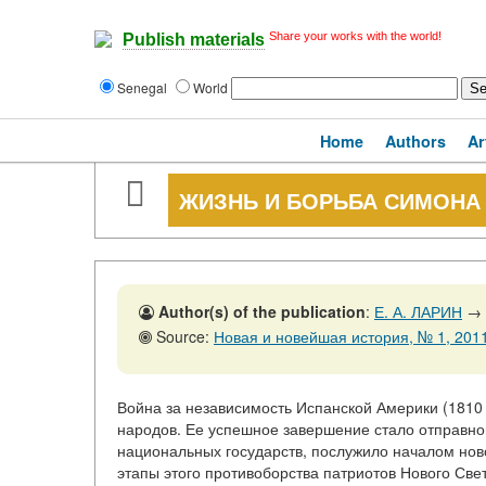
Share your works with the world!
Publish materials
Senegal
World
Home
Authors
Ar
ЖИЗНЬ И БОРЬБА СИМОНА
Author(s) of the publication
:
Е. А. ЛАРИН
→
Source:
Новая и новейшая история, № 1, 2011
Война за независимость Испанской Америки (1810 
народов. Ее успешное завершение стало отправной
национальных государств, послужило началом нов
этапы этого противоборства патриотов Нового Све