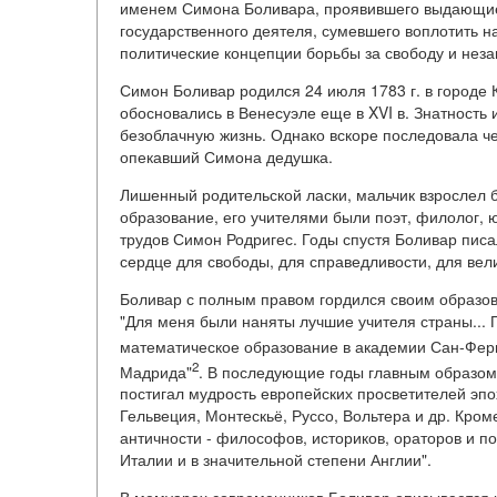
именем Симона Боливара, проявившего выдающиес
государственного деятеля, сумевшего воплотить 
политические концепции борьбы за свободу и неза
Симон Боливар родился 24 июля 1783 г. в городе 
обосновались в Венесуэле еще в XVI в. Знатность 
безоблачную жизнь. Однако вскоре последовала черед
опекавший Симона дедушка.
Лишенный родительской ласки, мальчик взрослел 
образование, его учителями были поэт, филолог, 
трудов Симон Родригес. Годы спустя Боливар писа
сердце для свободы, для справедливости, для вели
Боливар с полным правом гордился своим образова
"Для меня были наняты лучшие учителя страны... 
математическое образование в академии Сан-Фе
2
Мадрида"
. В последующие годы главным образо
постигал мудрость европейских просветителей эп
Гельвеция, Монтескьё, Руссо, Вольтера и др. Кроме
античности - философов, историков, ораторов и п
Италии и в значительной степени Англии".