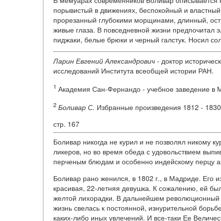
В мемуарах современников Боливар описывается к
порывистый в движениях, беспокойный и властны
прорезанный глубокими морщинами, длинный, остр
живые глаза. В повседневной жизни предпочитал 
пиджаки, белые брюки и черный галстук. Носил с
Ларин Евгений Александрович
- доктор историчес
исследований Института всеобщей истории РАН.
1
Академия Сан-Фернандо - учебное заведение в Ма
2
Боливар С.
Избранные произведения 1812 - 1830. 
стр. 167
Боливар никогда не курил и не позволял никому кур
ликеров, но во время обеда с удовольствием выпи
перченым блюдам и особенно индейскому перцу а
Боливар рано женился, в 1802 г., в Мадриде. Его
красивая, 22-летняя девушка. К сожалению, ей был
желтой лихорадки. В дальнейшем революционный в
жизнь свелась к постоянной, изнурительной борьбе
каких-либо иных увлечений. И все-таки Ее Величе