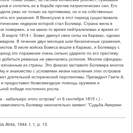
хов и сплотить их в борьбе против патриотических сил. Его
дила ужас не только на противника, но и на собственных
ять его указания. В Венесуэле в этот период существовала
итическим лидером которой стал Боливар. Страна жила в
 повержен, а на какое-то время нейтрализован и время от
 В марте 1814 г. Бовес двинул свои силы на Каракас, однако
ливаром. В течение двух месяцев шли бесконечные сражения,
отов. В июле войска Бовеса вошли в Каракас, и Боливару с
ериод это поражение очень сильно ударило по его престижу.
же добиться реванша не увенчались успехом. Многие офицеры
о изгнанным из страны. Это фиаско заставило Боливара многое
йку и знакомство с условиями жизни населения этих островов
меет длительной исторической перспективы. Президент Гаити А.
о и предоставил безвозмездную помощь оружием и
ьной победе постоянно росла.
 кабальеро этого острова" от 6 сентября 1815 г.) -
ависимость Боливар окончательно заявил: "Судьба Америки
s Aires, 1944. t. 1, p. 13.