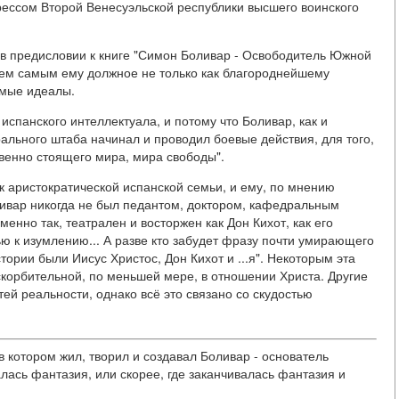
грессом Второй Венесуэльской республики высшего воинского
в предисловии к книге "Симон Боливар - Освободитель Южной
тем самым ему должное не только как благороднейшему
емые идеалы.
спанского интеллектуала, и потому что Боливар, как и
ального штаба начинал и проводил боевые действия, для того,
венно стоящего мира, мира свободы".
к аристократической испанской семьи, и ему, по мнению
ливар никогда не был педантом, доктором, кафедральным
енно так, театрален и восторжен как Дон Кихот, как его
ью к изумлению... А разве кто забудет фразу почти умирающего
ории были Иисус Христос, Дон Кихот и ...я". Некоторым эта
скорбительной, по меньшей мере, в отношении Христа. Другие
тей реальности, однако всё это связано со скудостью
 котором жил, творил и создавал Боливар - основатель
алась фантазия, или скорее, где заканчивалась фантазия и