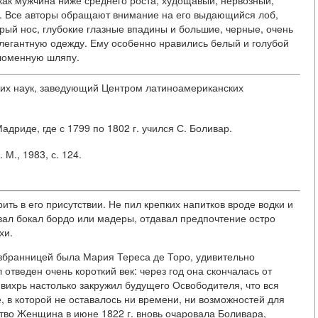
ак мужчина ниже среднего роста, худощавый, нервозный,
й. Все авторы обращают внимание на его выдающийся лоб,
ый нос, глубокие глазные впадины и большие, черные, очень
элегантную одежду. Ему особенно нравились белый и голубой
оломенную шляпу.
ких наук, заведующий Центром латиноамериканских
дриде, где с 1799 по 1802 г. учился С. Боливар.
М., 1983, с. 124.
ить в его присутствии. Не пил крепких напитков вроде водки и
вал бокал бордо или мадеры, отдавал предпочтение остро
хи.
 избранницей была Мария Тереса де Торо, удивительно
 отведен очень короткий век: через год она скончалась от
ихрь настолько закружил будущего Освободителя, что вся
, в которой не оставалось ни времени, ни возможностей для
ство Женщина в июне 1822 г. вновь очаровала Боливара,