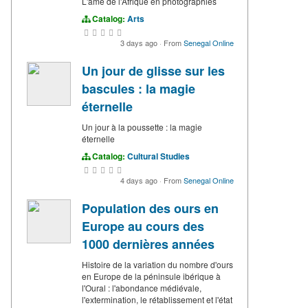
L'âme de l'Afrique en photographies
Catalog:
Arts
3 days ago
·
From
Senegal Online
Un jour de glisse sur les
bascules : la magie
éternelle
Un jour à la poussette : la magie
éternelle
Catalog:
Cultural Studies
4 days ago
·
From
Senegal Online
Population des ours en
Europe au cours des
1000 dernières années
Histoire de la variation du nombre d'ours
en Europe de la péninsule ibérique à
l'Oural : l'abondance médiévale,
l'extermination, le rétablissement et l'état