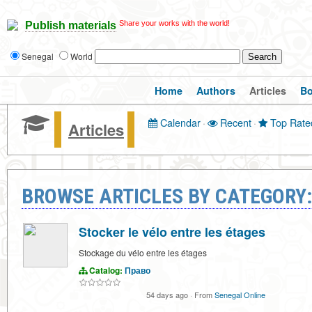
Share your works with the world!
Publish materials
Senegal
World
Home
Authors
Articles
B
Calendar
·
Recent
·
Top Rate
Articles
BROWSE ARTICLES BY CATEGORY
Stocker le vélo entre les étages
Stockage du vélo entre les étages
Catalog:
Право
54 days ago
·
From
Senegal Online