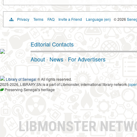
Privacy
Terms
FAQ
Invite a Friend
Language (en)
© 2026
Senega
Editorial Contacts
About
·
News
·
For Advertisers
Library of Senegal
® All rights reserved.
2025-2026, LIBRARY.SN is a part of Libmonster, international library network (
ope
Preserving Senegal's heritage
LIBMONSTER NET