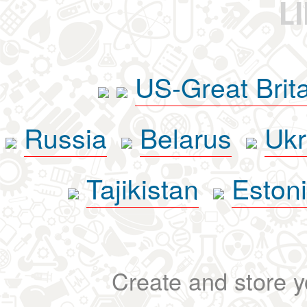
L
US-Great Brit
Russia
Belarus
Ukr
Tajikistan
Eston
Create and store yo