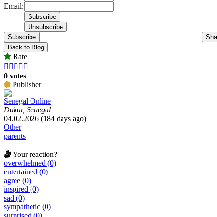
Email:
Subscribe
Sha
Back to Blog
Rate





0 votes
Publisher
Senegal Online
Dakar, Senegal
04.02.2026 (184 days ago)
Other
parents
Your reaction?
overwhelmed (0)
entertained (0)
agree (0)
inspired (0)
sad (0)
sympathetic (0)
surprised (0)