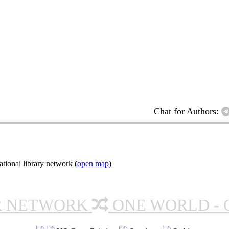
Chat for Authors:
tional library network (
open map
)
R NETWORK
ONE WORLD - 