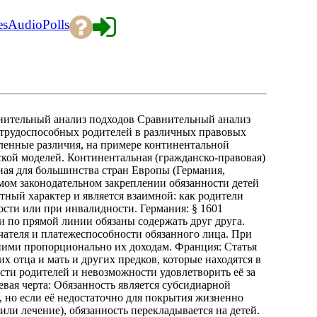
es
Audio
Polls
внительный анализ подходов Сравнительный анализ
етрудоспособных родителей в различных правовых
ленные различия, на примере континентальной
тской моделей. Континентальная (гражданско-правовая)
ная для большинства стран Европы (Германия,
ямом законодательном закреплении обязанности детей
ный характер и является взаимной: как родители
рости или при инвалидности. Германия: § 1601
и по прямой линии обязаны содержать друг друга.
чателя и платежеспособности обязанного лица. При
ними пропорционально их доходам. Франция: Статья
их отца и мать и других предков, которые находятся в
ти родителей и невозможности удовлетворить её за
вая черта: Обязанность является субсидиарной
, но если её недостаточно для покрытия жизненно
или лечение), обязанность перекладывается на детей.