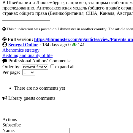
В Швейцарии и Люксембурге, например, эта норма особенно жё
преследованию. Англосаксонская модель (общего права): огран
странах общего права (Великобритания, США, Канада, Австрал
____________________
This publication was posted on Libmonster in another country. The article seeme
Full version:
https://libmonster.com/m/articles/view/Parents-u
Senegal Online
·
184 days ago
0
141
Abenomics strategy
Bedding and quality of life
Professional Authors' Comments:
Order by:
expand all
Per page:
There are no comments yet
Library guests comments
Actions
Subscribe
Name: