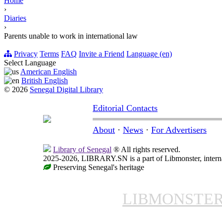
Home
›
Diaries
›
Parents unable to work in international law
Privacy
Terms
FAQ
Invite a Friend
Language (en)
Select Language
American English
British English
© 2026
Senegal Digital Library
Editorial Contacts
About
·
News
·
For Advertisers
Library of Senegal
® All rights reserved.
2025-2026, LIBRARY.SN is a part of Libmonster, interna
Preserving Senegal's heritage
LIBMONSTE