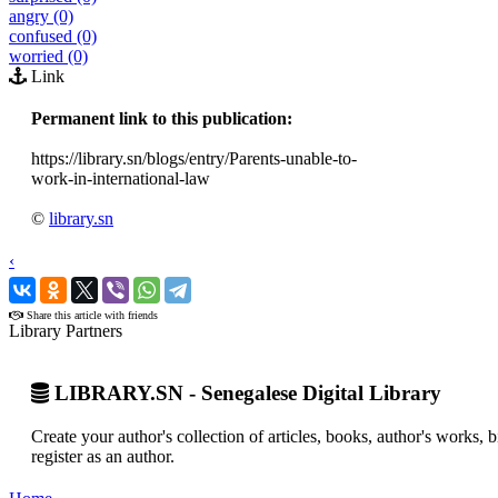
angry (0)
confused (0)
worried (0)
Link
Permanent link to this publication:
https://library.sn/blogs/entry/Parents-unable-to-
work-in-international-law
©
library.sn
‹
›
Share this article with friends
Library Partners
LIBRARY.SN - Senegalese Digital Library
Create your author's collection of articles, books, author's works,
register as an author.