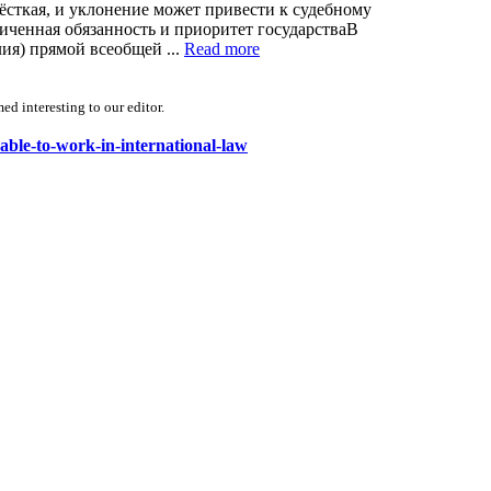
сткая, и уклонение может привести к судебному
иченная обязанность и приоритет государстваВ
ия) прямой всеобщей ...
Read more
d interesting to our editor.
nable-to-work-in-international-law