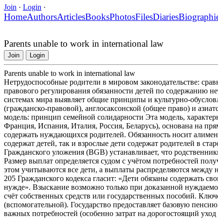
Join
·
Login
·
Home
Authors
Articles
Books
Photos
Files
Diaries
Biographi
Parents unable to work in international law
Join
Login
Parents unable to work in international law
Нетрудоспособные родители в мировом законодательстве: сра
правового регулирования обязанности детей по содержанию н
системах мира выявляет общие принципы и культурно-обуслов
(гражданско-правовой), англосаксонской (общее право) и азиа
модель: принцип семейной солидарности Эта модель, характер
Франция, Испания, Италия, Россия, Беларусь), основана на пр
содержать нуждающихся родителей. Обязанность носит алимент
содержат детей, так и взрослые дети содержат родителей в ста
Гражданского уложения (BGB) устанавливает, что родственник
Размер выплат определяется судом с учётом потребностей полу
этом учитываются все дети, а выплаты распределяются между 
205 Гражданского кодекса гласит: «Дети обязаны содержать сво
нужде». Взыскание возможно только при доказанной нуждаемос
счёт собственных средств или государственных пособий. Ключе
(вспомогательной). Государство предоставляет базовую пенсию
важных потребностей (особенно затрат на дорогостоящий уход 