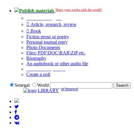
Share your works with the world!
Publish materials
Publication type?
Article, research, review
Book
Fiction prose or poetry
Personal journal entry
Photo Documents
Files: PDF\DOC\RAR\ZIP etc.
Biography
An audiobook or other audio file
Additional options:
Create a poll
Senegal
World
of Senegal
LIBRARY