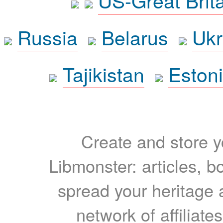
US-Great Brit
Russia
Belarus
Ukr
Tajikistan
Eston
Create and store yo
Libmonster: articles, b
spread your heritage a
network of affiliates