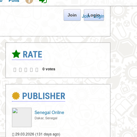
o
Polls
Join
Login
Join
·
Login
RATE
0 votes
PUBLISHER
Senegal Online
Dakar, Senegal
29.03.2026 (131 days ago)