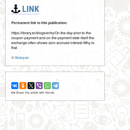
LINK
Permanent link to this publication:
https://library.sn/blogs/entry/On-the-day-prior-to-the-
coupon-payment-and-on-the-payment-date-itself-the-
exchange-often-shows-zero-accrued-interest-Why-is-
that
©
library.sn
‹
›
Share this article with friends