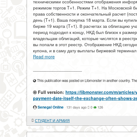
техническими особенностями отображения информа
режимом торгов T+1. Режим T+1. На Московской би
права собственности и окончательный расчет (пос
день (T+1). Ваша покупка 18 марта. Если вы купил
бирже 19 марта (T+1). В расчетах за облигацию у
период подходил к концу, НКД был близок к размер
владельцам облигаций, которые числятся в реестр
вы попали в этот реестр. Отображение НКД сегод
купона, и в саму дату выплаты биржевой терминал 
Read more
____________________
This publication was posted on Libmonster in another country. The a
Full version:
https://libmonster.com/m/articles
payment-date-itself-the-exchange-often-shows-ze
Senegal Online
·
131 days ago
0
126
СТУДЕНТ И АРМИЯ