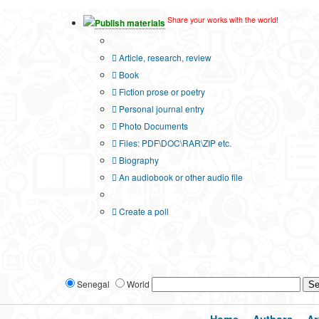
Share your works with the world!
Publish materials
Publication type?
Article, research, review
Book
Fiction prose or poetry
Personal journal entry
Photo Documents
Files: PDF\DOC\RAR\ZIP etc.
Biography
An audiobook or other audio file
Additional options:
Create a poll
Senegal
World