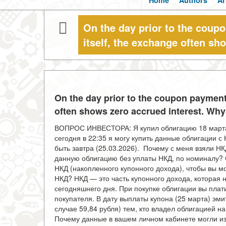
Home
Authors
Ar
On the day prior to the coup
itself, the exchange often sh
On the day prior to the coupon payment
often shows zero accrued interest. Why 
ВОПРОС ИНВЕСТОРА: Я купил облигацию 18 марта 
сегодня в 22:35 я могу купить данные облигации с
быть завтра (25.03.2026). Почему с меня взяли НК
данную облигацию без уплаты НКД, по номиналу
НКД (накопленного купонного дохода), чтобы вы мо
НКД? НКД — это часть купонного дохода, которая 
сегодняшнего дня. При покупке облигации вы плат
покупателя. В дату выплаты купона (25 марта) эм
случае 59,84 рубля) тем, кто владел облигацией н
Почему данные в вашем личном кабинете могли из