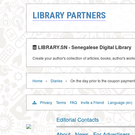
LIBRARY PARTNERS
LIBRARY.SN - Senegalese Digital Library
Create your author's collection of articles, books, author's wor
›
›
Home
Diaries
On the day prior to the coupon payment,
Privacy
Terms
FAQ
Invite a Friend
Language (en)
Editorial Contacts
About
·
News
·
For Advertisers