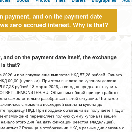
ticles
Books
Photos
Files
Diaries
Biographies
Audi
on payment, and on the payment date
ows zero accrued interest. Why is that?
, and on the payment date itself, the exchange
is that?
2026 и при покупке еще выплатил НКД 57,28 рублей. Однако
 НКД 00,00 (нулевым). При этом выплата по купонам должна
Д 57,28 рублей 18 марта 2026, а сегодня предлагают купить
? ОТВЕТ LIBMONSTER.RU: Объясним общий принцип работы
гли самостоятельно разобраться в этой ситуации. Что такое
накопилась с момента последней выплаты купона до
ите продавцу НКД. При продаже облигации вы получаете НКД от
итент (Минфин) перечисляет полную сумму купона (в вашем
а начало этого дня (на дату фиксации реестра владельцев).
мениться? Разница в отображении НКД в разные дни связана с