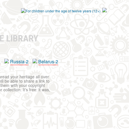
E LIBRARY
a
Russia-2
Belarus-2
pread your heritage all over
ll be able to share a link to
t them with your copyright
ollection. It's free: it was,