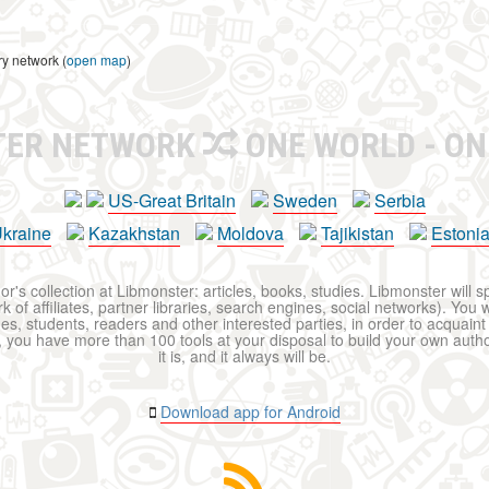
ry network (
open map
)
TER NETWORK
ONE WORLD - ON
US-Great Britain
Sweden
Serbia
kraine
Kazakhstan
Moldova
Tajikistan
Estoni
r's collection at Libmonster: articles, books, studies. Libmonster will s
 of affiliates, partner libraries, search engines, social networks). You wi
ues, students, readers and other interested parties, in order to acquain
 you have more than 100 tools at your disposal to build your own author c
it is, and it always will be.
Download app for Android