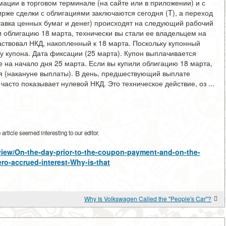
ции в торговом терминале (на сайте или в приложении) и с
рже сделки с облигациями заключаются сегодня (T), а переход
тавка ценных бумаг и денег) происходят на следующий рабочий
и облигацию 18 марта, технически вы стали ее владельцем на
частвовал НКД, накопленный к 18 марта. Поскольку купонный
у купона. Дата фиксации (25 марта). Купон выплачивается
е на начало дня 25 марта. Если вы купили облигацию 18 марта,
ня (накануне выплаты). В день, предшествующий выплате
часто показывает нулевой НКД. Это техническое действие, оз ...
rticle seemed interesting to our editor.
/view/On-the-day-prior-to-the-coupon-payment-and-on-the-
ro-accrued-interest-Why-is-that
Why Is Volkswagen Called the "People's Car"?