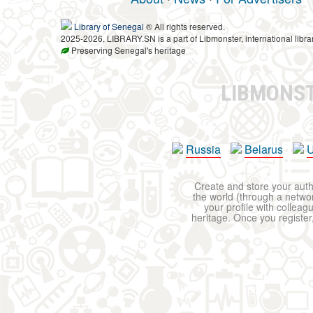
Library of Senegal
® All rights reserved.
2025-2026, LIBRARY.SN is a part of Libmonster, international libra
Preserving Senegal's heritage
LIBMONS
Russia
Belarus
U
Create and store your autho
the world (through a network
your profile with colleag
heritage. Once you register,