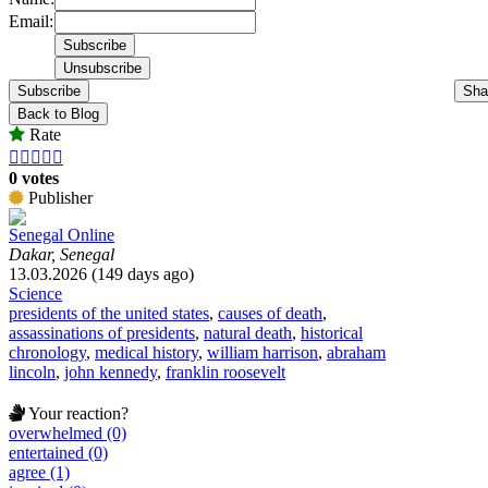
Email:
Subscribe
Sha
Back to Blog
Rate





0 votes
Publisher
Senegal Online
Dakar, Senegal
13.03.2026 (149 days ago)
Science
presidents of the united states
,
causes of death
,
assassinations of presidents
,
natural death
,
historical
chronology
,
medical history
,
william harrison
,
abraham
lincoln
,
john kennedy
,
franklin roosevelt
Your reaction?
overwhelmed (0)
entertained (0)
agree (1)