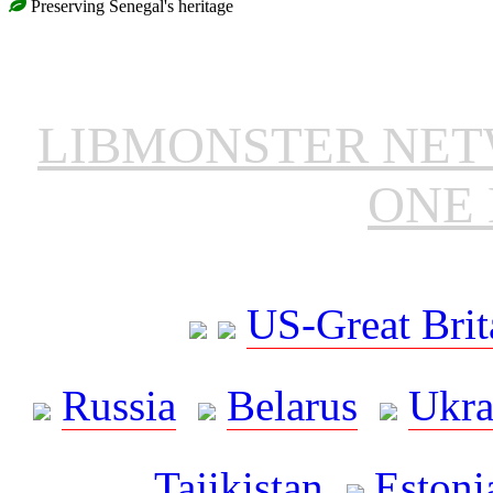
Preserving Senegal's heritage
LIBMONSTER NE
ONE 
US-Great Brit
Russia
Belarus
Ukra
Tajikistan
Estoni