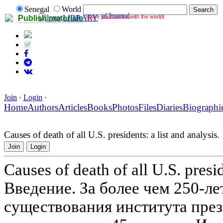
Senegal
World
of Senegal
Share your works with the world!
LIBRARY
Publish materials
Join
·
Login
·
Home
Authors
Articles
Books
Photos
Files
Diaries
Biographi
Causes of death of all U.S. presidents: a list and analysis.
Join
Login
Causes of death of all U.S. presid
Введение. За более чем 250-
существования института пре