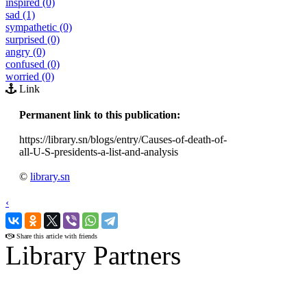
inspired (0)
sad (1)
sympathetic (0)
surprised (0)
angry (0)
confused (0)
worried (0)
Link
Permanent link to this publication:
https://library.sn/blogs/entry/Causes-of-death-of-
all-U-S-presidents-a-list-and-analysis
©
library.sn
‹
›
Share this article with friends
Library Partners