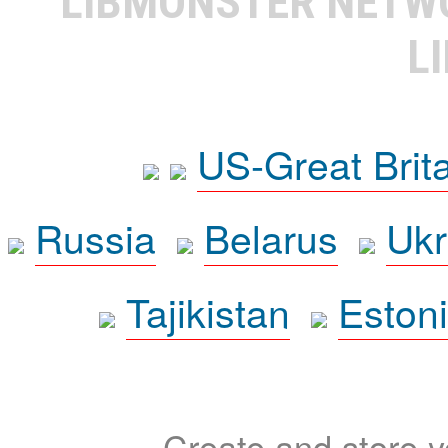
LIBMONSTER NET
L
US-Great Brit
Russia
Belarus
Ukr
Tajikistan
Eston
Create and store yo