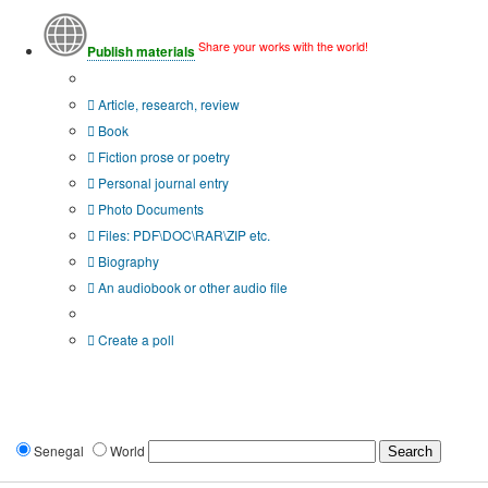
Share your works with the world!
Publish materials
Publication type?
Article, research, review
Book
Fiction prose or poetry
Personal journal entry
Photo Documents
Files: PDF\DOC\RAR\ZIP etc.
Biography
An audiobook or other audio file
Additional options:
Create a poll
Senegal
World