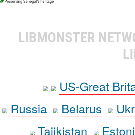
Preserving Senegal's heritage
LIBMONSTER NET
L
US-Great Brit
Russia
Belarus
Ukr
Tajikistan
Eston