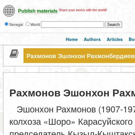
Share your works with the world!
Publish materials
Senegal
World
Home
Authors
Articles
Bo
Рахмонов Эшонхон Рахмонбердиев
Рахмонов Эшонхон Рах
Эшонхон Рахмонов (1907-197
колхоза «Шоро» Карасуйского 
председатель Кызыл-Кыштакск