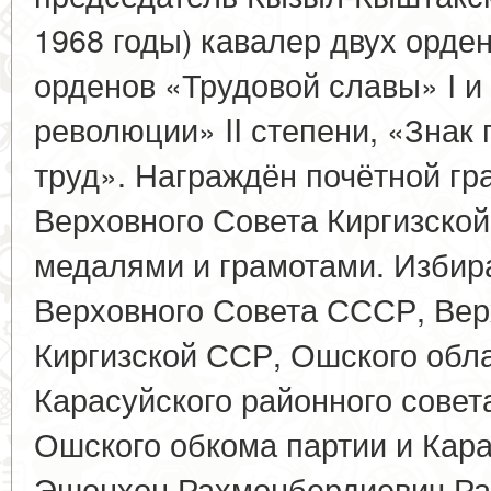
1968 годы) кавалер двух орде
орденов «Трудовой славы» I и 
революции» II степени, «Знак
труд». Награждён почётной г
Верховного Совета Киргизско
медалями и грамотами. Избир
Верховного Совета СССР, Вер
Киргизской ССР, Ошского обла
Карасуйского районного совет
Ошского обкома партии и Кара
Эшонхон Рахмонбердиевич Ра