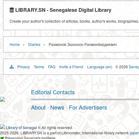
LIBRARY.SN - Senegalese Digital Library
Create your author's collection of articles, books, author's works, biographies
›
›
Home
Diaries
Рахмонов Эшонхон Рахмонбердиевич
Privacy
Terms
FAQ
Invite a Friend
Language (en)
© 2026
Senega
Editorial Contacts
About
·
News
·
For Advertisers
Library of Senegal
® All rights reserved.
2025-2026, LIBRARY.SN is a part of Libmonster, international library network (
ope
Preserving Senegal's heritage