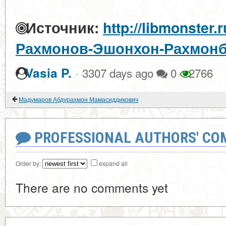
Источник:
http://libmonster.
Рахмонов-Эшонхон-Рахмон
·
Vasia P.
3307 days ago
0
2766
Мадумаров Абдурахмон Мамасиддикович
PROFESSIONAL AUTHORS' CO
Order by:
expand all
There are no comments yet