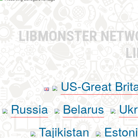
LIBMONSTER NET
L
US-Great Brit
Russia
Belarus
Ukr
Tajikistan
Eston