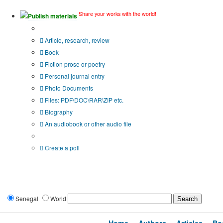
Share your works with the world!
Publish materials
Publication type?
Article, research, review
Book
Fiction prose or poetry
Personal journal entry
Photo Documents
Files: PDF\DOC\RAR\ZIP etc.
Biography
An audiobook or other audio file
Additional options:
Create a poll
Senegal
World