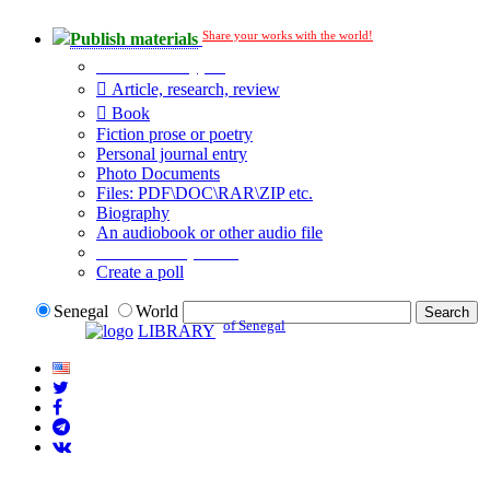
Share your works with the world!
Publish materials
Publication type?
Article, research, review
Book
Fiction prose or poetry
Personal journal entry
Photo Documents
Files: PDF\DOC\RAR\ZIP etc.
Biography
An audiobook or other audio file
Additional options:
Create a poll
Senegal
World
of Senegal
LIBRARY