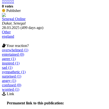





0 votes
Publisher
Senegal Online
Dakar, Senegal
28.03.2025 (499 days ago)
Other
england
Your reaction?
overwhelmed (1)
entertained (0)
agree (1)
inspired (1)
sad (1)
sympathetic (1)
surprised (1)
angry (1)
confused (0)
worried (1)
Link
Permanent link to this publication: