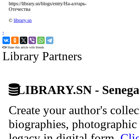
https://library.sn/blogs/entry/На-алтарь-
Отечества
©
library.sn
‹
›
Share this article with friends
Library Partners
LIBRARY.SN - Senegale
Create your author's collec
biographies, photographic 
legacy in digital form.
Cli