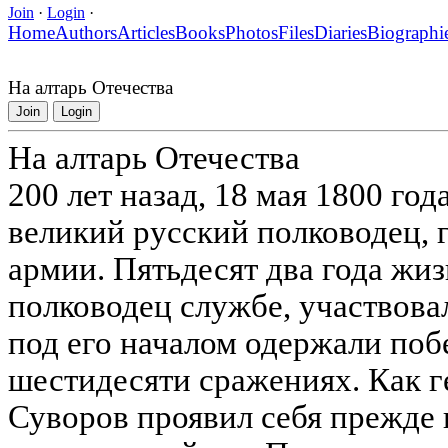
Join
·
Login
·
Home
Authors
Articles
Books
Photos
Files
Diaries
Biographi
На алтарь Отечества
Join
Login
На алтарь Отечества
200 лет назад, 18 мая 1800 год
великий русский полководец, 
армии. Пятьдесят два года жи
полководец службе, участвовал
под его началом одержали поб
шестидесяти сражениях. Как 
Суворов проявил себя прежде в