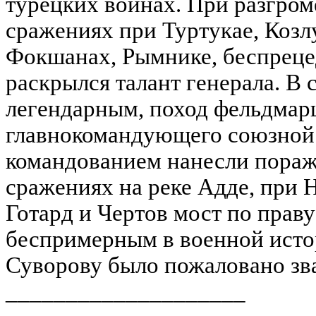
турецких войнах. При разгром
сражениях при Туртукае, Козл
Фокшанах, Рымнике, беспрец
раскрылся талант генерала. В
легендарным, поход фельдмарш
главнокомандующего союзной 
командованием нанесли пораж
сражениях на реке Адде, при Н
Готард и Чертов мост по прав
беспримерным в военной истор
Суворову было пожаловано зв
____________________